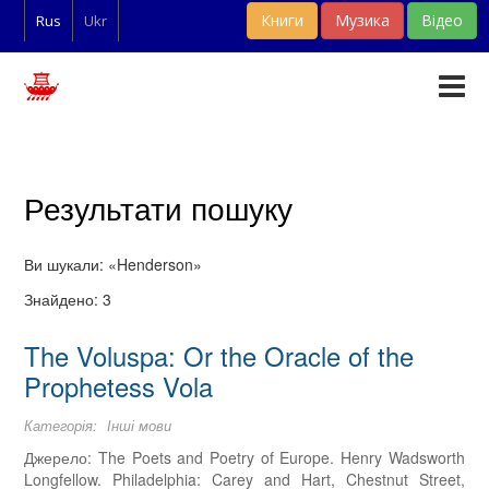
Книги
Музика
Відео
Rus
Ukr
Тексти
Статті
Результати пошуку
Словники
Ви шукали:
Henderson
Фан-арт
Знайдено: 3
The Voluspa: Or the Oracle of the
Prophetess Vola
Категорія:
Інші мови
Джерело: The Poets and Poetry of Europe. Henry Wadsworth
Longfellow. Philadelphia: Carey and Hart, Chestnut Street,