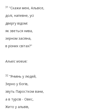
31
"Скажи мені, Альвісе,
долі, напевне, усі
двергу відомі:
як зветься нива,
зерном засіяна,
в різних світах?"
Альвіс мовив:
32
"Ячмінь у людей,
Зерно у богів,
звуть Паростком вани,
а в турсів - Овес,
Жито у альвів,