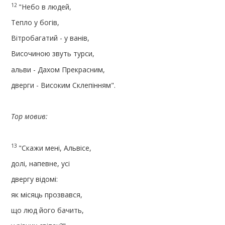
12
"Небо в людей,
Тепло у богів,
Вітробагатий - у ванів,
Височиною звуть турси,
альви - Дахом Прекрасним,
дверги - Високим Склепінням".
Тор мовив:
13
"Скажи мені, Альвісе,
долі, напевне, усі
двергу відомі:
як місяць прозвався,
що люд його бачить,