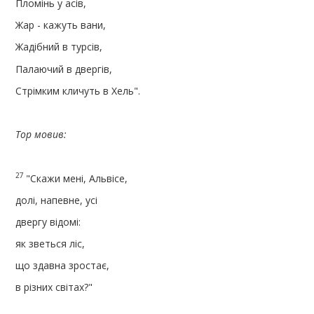
Пломінь у асів,
Жар - кажуть вани,
Жадібний в турсів,
Палаючий в двергів,
Стрімким кличуть в Хель".
Тор мовив:
27
"Скажи мені, Альвісе,
долі, напевне, усі
двергу відомі:
як зветься ліс,
що здавна зростає,
в різних світах?"