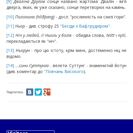
[9]
Дваліна Другом
сонце названо жартома: Двалін - ім'я
дверга, яких, як уже сказано, сонце перетворює на камінь.
[10]
Полонина (hlíðþang)
- досл. "рослинність на схилі гори".
[11]
Ньор
- див. строфу 25
"Бесіди з Вафтрудніром"
.
[12]
Ніч у людей, // Ньоль у богів
- обидва слова,
Nótt
і
njól
,
перекладаються як "ніч".
[13]
Ньорун
- про цю істоту, крім імені, достеменно ніц не
відомо.
[14]
...сини Суттунга
- велети. Суттунг - знаменитий йотун
(див. коментар до
"Повчань Високого
).
Поділитись