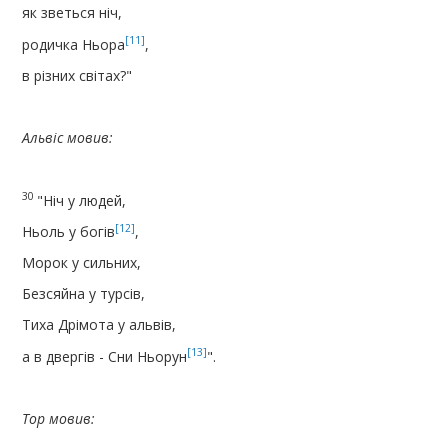
як зветься ніч,
[11]
родичка Ньора
,
в різних світах?"
Альвіс мовив:
30
"Ніч у людей,
[12]
Ньоль у богів
,
Морок у сильних,
Безсяйна у турсів,
Тиха Дрімота у альвів,
[13]
а в двергів - Сни Ньорун
".
Тор мовив: