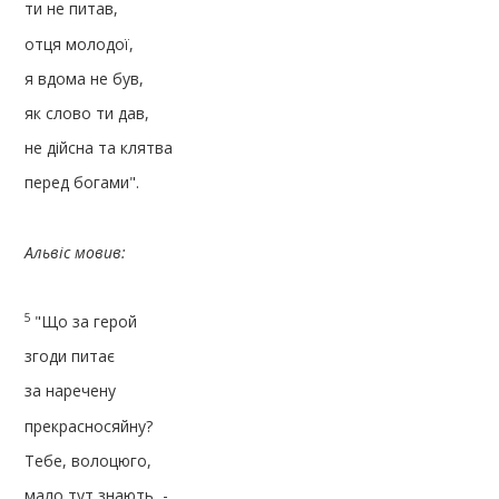
ти не питав,
отця молодоï,
я вдома не був,
як слово ти дав,
не дійсна та клятва
перед богами".
Альвіс мовив:
5
"Що за герой
згоди питає
за наречену
прекрасносяйну?
Тебе, волоцюго,
мало тут знають, -