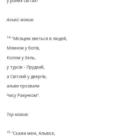
у різних світах?"
Альвіс мовив:
14
"Місяцем зветься в людей,
Млином у богів,
Колом у Хель,
у турсів - Прудкий,
а Світлий у двергів,
альви прозвали
Часу Рахунком".
Тор мовив:
15
"Скажи мені, Альвісе,