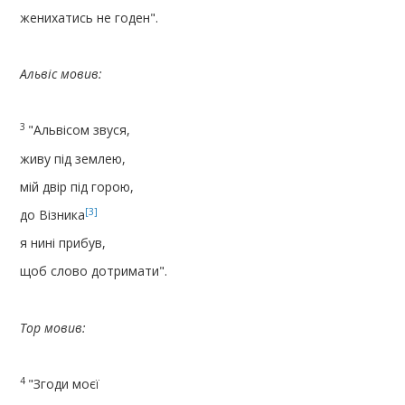
женихатись не годен".
Альвіс мовив:
3
"Альвісом звуся,
живу під землею,
мій двір під горою,
[3]
до Візника
я нині прибув,
щоб слово дотримати".
Тор мовив:
4
"Згоди моєï