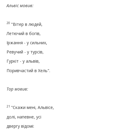
Альвіс мовив:
20
"Вітер в людей,
Летючий в богів,
Іржання - у сильних,
Ревучий - у турсів,
Гуркіт - у альвів,
Поривчастий в Хель".
Тор мовив:
21
"Скажи мені, Альвісе,
долі, напевне, усі
двергу відомі: