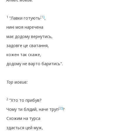
1
[1]
"Лавки готують
,
нині моя наречена
має додому вернутись,
задовге це сватання,
кожен так скаже,
додому не варто баритись".
Тор мовив:
2
"Хто то прибув?
[2]
Чому ти блідий, наче труп
?
Схожим на турса
здається цей муж,