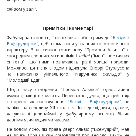
сяйвом у залі".
Примітки і коментарі
Фабулярна основа цієï пісні являє собою риму до
"Бесіди з
Вафтрудніром"
, цебто змагання у знаннях космологічного
характеру. З лексичноï точки зору "Промови Альвіса" є
своєрідним словником синонімів і
хейті
("імен", поетичних
епітетів), що ними позначають різні явища природи.
Можливо, ця пісня згодом надихнула Сноррі Стурлусона
на написання унікального "підручника скальдів" у
"Молодшій Едді".
Щодо часу створення "Промов Альвіса" одностайноï
думки фахівці не мають. Переважає думка, що цей твір
створено як наслідування
"Бесіді з Вафтрудніром"
не
раніше за середину ХІІ століття. Інші дослідники, одначе,
датують ïï (принаймні у фабулярному аспекті) більш
давніми язичницькими часами.
Не зовсім ясно, які права дверг Альвіс ("Всемудрий") мав
на дочку Тора і з ким домовлявся про весілля. Також не