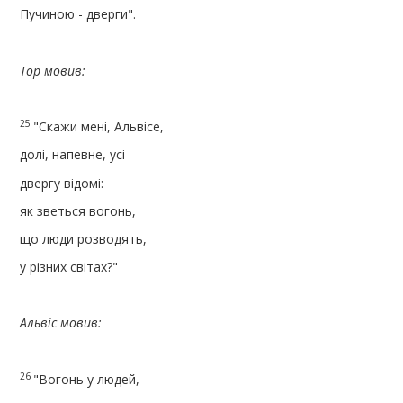
Пучиною - дверги".
Тор мовив:
25
"Скажи мені, Альвісе,
долі, напевне, усі
двергу відомі:
як зветься вогонь,
що люди розводять,
у різних світах?"
Альвіс мовив:
26
"Вогонь у людей,