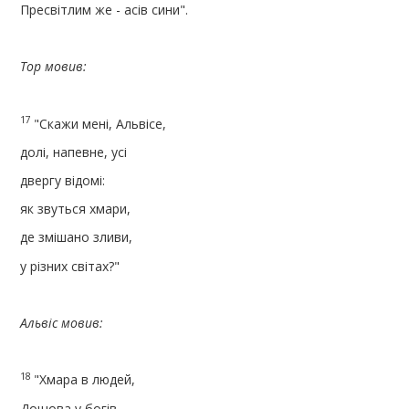
Пресвітлим же - асів сини".
Тор мовив:
17
"Скажи мені, Альвісе,
долі, напевне, усі
двергу відомі:
як звуться хмари,
де змішано зливи,
у різних світах?"
Альвіс мовив:
18
"Хмара в людей,
Дощова у богів,