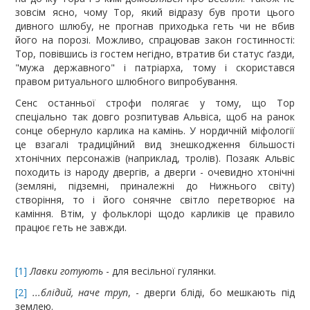
зовсім ясно, чому Тор, який відразу був проти цього
дивного шлюбу, не прогнав приходька геть чи не вбив
його на порозі. Можливо, спрацював закон гостинності:
Тор, повівшись із гостем негідно, втратив би статус ґазди,
"мужа державного" і патріарха, тому і скористався
правом ритуального шлюбного випробування.
Сенс останньоï строфи полягає у тому, що Тор
спеціально так довго розпитував Альвіса, щоб на ранок
сонце обернуло карлика на камінь. У нордичній міфологіï
це взагалі традиційний вид знешкодження більшості
хтонічних персонажів (наприклад, тролів). Позаяк Альвіс
походить із народу двергів, а дверги - очевидно хтонічні
(земляні, підземні, приналежні до Нижнього світу)
створіння, то і його сонячне світло перетворює на
каміння. Втім, у фольклорі щодо карликів це правило
працює геть не завжди.
[1]
Лавки готують
- для весільноï гулянки.
[2]
...блідий, наче труп
, - дверги бліді, бо мешкають під
землею.