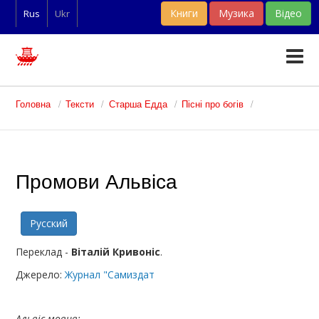
Книги
Музика
Відео
Rus
Ukr
Тексти
Головна
Тексти
Старша Едда
Пісні про богів
Статті
Словники
Промови Альвіса
Фан-арт
Русский
Переклад -
Віталій Кривоніс
.
Джерело:
Журнал "Самиздат
Альвіс мовив: