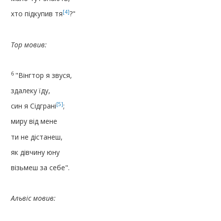
[4]
хто підкупив тя
?"
Тор мовив:
6
"Вінгтор я звуся,
здалеку ïду,
[5]
син я Сідграні
;
миру від мене
ти не дістанеш,
як дівчину юну
візьмеш за себе".
Альвіс мовив: