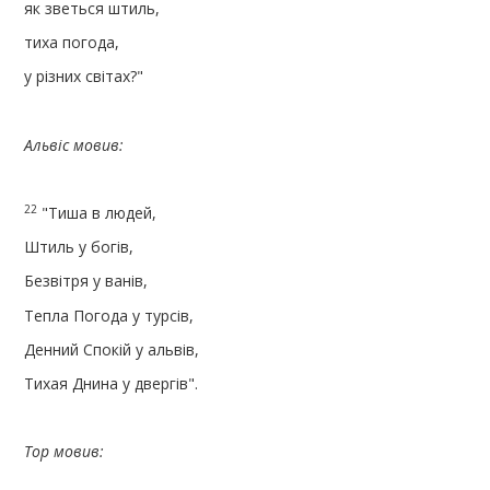
як зветься штиль,
тиха погода,
у різних світах?"
Альвіс мовив:
22
"Тиша в людей,
Штиль у богів,
Безвітря у ванів,
Тепла Погода у турсів,
Денний Спокій у альвів,
Тихая Днина у двергів".
Тор мовив: