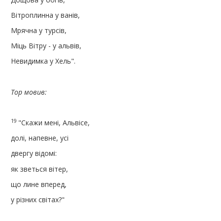
Вітроплинна у ванів,
Мрячна у турсів,
Міць Вітру - у альвів,
Невидимка у Хель".
Тор мовив:
19
"Скажи мені, Альвісе,
долі, напевне, усі
двергу відомі:
як зветься вітер,
що лине вперед,
у різних світах?"