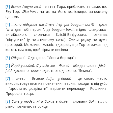
[3]
Візник (vagna vers)
- епітет Тора, приблизно те саме, що
Еку-Тор,
Æku-Þórr
, натяк на його колісницю, запряжену
цапами.
[4]
...хто підкупив тя (hverr hefr þik baugum borit)
- досл.
"хто дав тобі персня", де
baugum borit
, згідно ісландсько-
англійського словника Клісбі-Вігфуссона, означає
"підкупити" (у негативному сенсі). Смисл рядку не дуже
прозорий. Можливо, Альвіс підозрює, що Тор отримав від
когось платню, щоб зірвати весілля.
[5]
Сідграні
- Одін (досл. "Довга борода").
[6]
Йорд у людей, // у асів же – Фольд
- обидва слова,
Jörð
і
fold
, дослівно перекладаються однаково: "Земля".
[7]
...альви - Весною (alfar gróandi)
- це слово часто
використовується на позначення весни, походить від
gróa
- "зростати, дозрівати"; варіанти перекладу - Рослинна,
Проросла тощо.
[8]
Соль у людей, // а Сонце в богів
– словами
Sól
і
sunna
рівно позначають сонце.