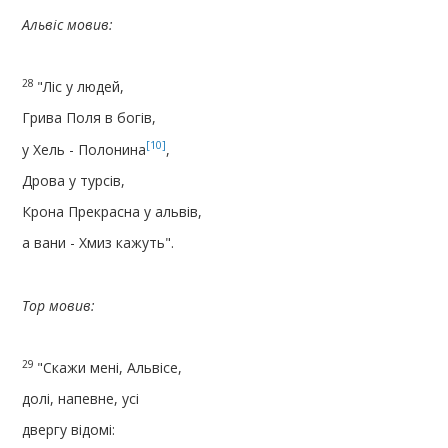
Альвіс мовив:
28
"Ліс у людей,
Грива Поля в богів,
[10]
у Хель - Полонина
,
Дрова у турсів,
Крона Прекрасна у альвів,
а вани - Хмиз кажуть".
Тор мовив:
29
"Скажи мені, Альвісе,
долі, напевне, усі
двергу відомі: