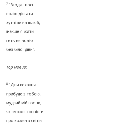
7
"Згоди твоєï
волію дістати
хутчіше на шлюб,
інакше я жити
геть не волію
без білоï діви".
Тор мовив:
8
"Діви кохання
прибуде з тобою,
мудрий мій гостю,
як зможеш повісти
про кожен з світів