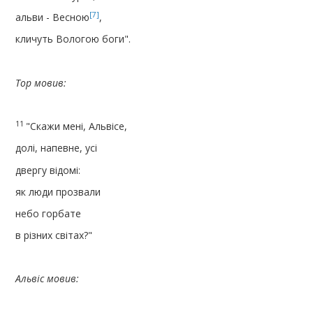
[7]
альви - Весною
,
кличуть Вологою боги".
Тор мовив:
11
"Скажи мені, Альвісе,
долі, напевне, усі
двергу відомі:
як люди прозвали
небо горбате
в різних світах?"
Альвіс мовив: