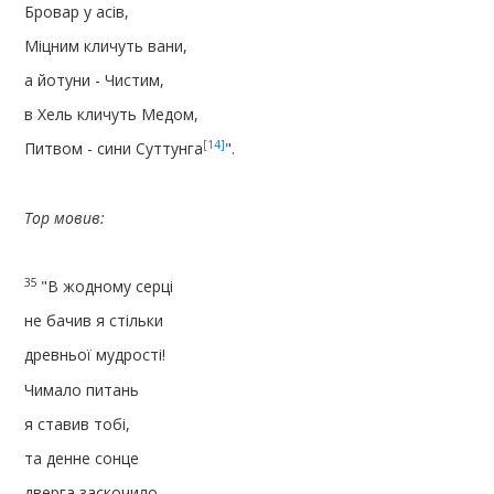
Бровар у асів,
Міцним кличуть вани,
а йотуни - Чистим,
в Хель кличуть Медом,
[14]
Питвом - сини Суттунга
".
Тор мовив:
35
"В жодному серці
не бачив я стільки
древньоï мудрості!
Чимало питань
я ставив тобі,
та денне сонце
дверга заскочило