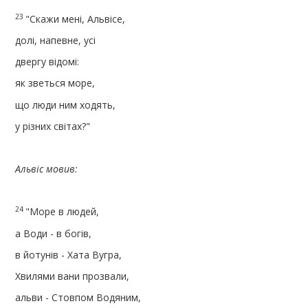
23
"Скажи мені, Альвісе,
долі, напевне, усі
двергу відомі:
як зветься море,
що люди ним ходять,
у різних світах?"
Альвіс мовив:
24
"Море в людей,
а Води - в богів,
в йотунів - Хата Вугра,
Хвилями вани прозвали,
альви - Стовпом Водяним,