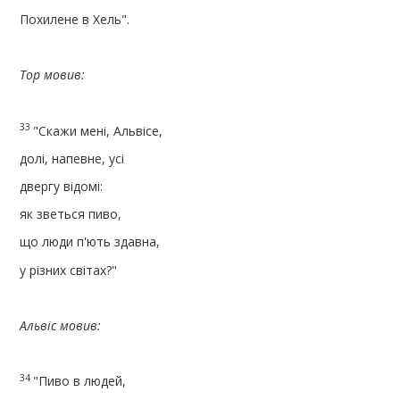
Похилене в Хель".
Тор мовив:
33
"Скажи мені, Альвісе,
долі, напевне, усі
двергу відомі:
як зветься пиво,
що люди п'ють здавна,
у різних світах?"
Альвіс мовив:
34
"Пиво в людей,