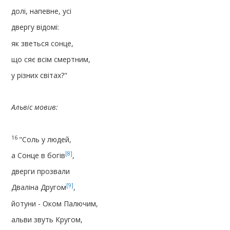
долі, напевне, усі
двергу відомі:
як зветься сонце,
що сяє всім смертним,
у різних світах?"
Альвіс мовив:
16
"Соль у людей,
[8]
а Сонце в богів
,
дверги прозвали
[9]
Дваліна Другом
,
йотуни - Оком Палючим,
альви звуть Кругом,