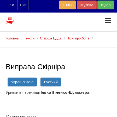
Книги
Музика
Відео
Rus
Ukr
Тексти
Головна
Тексти
Старша Едда
Пісні про богів
Статті
Словники
Виправа Скірніра
Фан-арт
Українською
Русский
Уривки в перекладі
Ілька Біленко-Шумахера
.
...
42
Одна ніч довга,