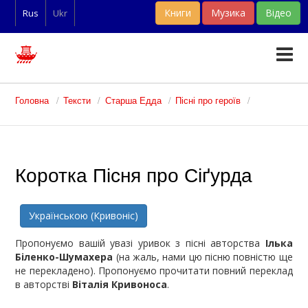
Книги
Музика
Відео
Rus
Ukr
Тексти
Головна
Тексти
Старша Едда
Пісні про героїв
Статті
Словники
Коротка Пісня про Сіґурда
Фан-арт
Українською (Кривоніс)
Пропонуємо вашій увазі уривок з пісні авторства
Ілька
Біленко-Шумахера
(на жаль, нами цю пісню повністю ще
не перекладено). Пропонуємо прочитати
повний
переклад
в авторстві
Віталія Кривоноса
.