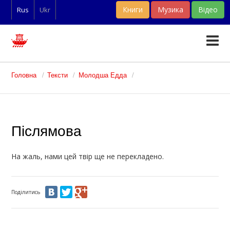
Книги
Музика
Відео
Rus
Ukr
Тексти
Головна
Тексти
Молодша Едда
Статті
Словники
Післямова
Фан-арт
На жаль, нами ц
ей твір
ще не перекладено.
Поділитись