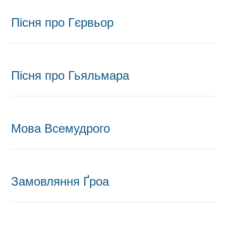
Пісня про Гєрвьор
Пісня про Гьяльмара
Мова Всемудрого
Замовляння Ґроа