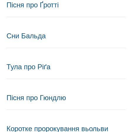
Пісня про Ґротті
Сни Бальда
Тула про Ріґа
Пісня про Гюндлю
Коротке пророкування вьольви