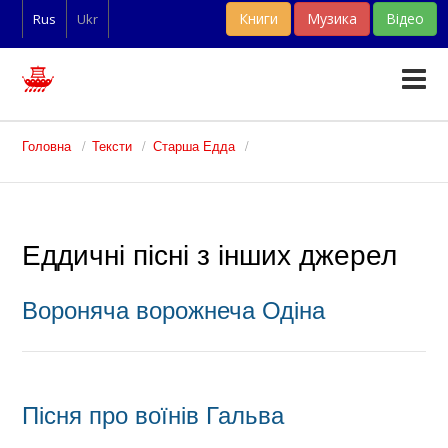
Книги
Музика
Відео
Rus
Ukr
Тексти
Головна
Тексти
Старша Едда
Статті
Словники
Еддичні пісні з інших джерел
Фан-арт
Вороняча ворожнеча Одіна
Пісня про воїнів Гальва