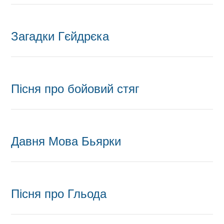
Загадки Гєйдрєка
Пісня про бойовий стяг
Давня Мова Бьярки
Пісня про Гльода