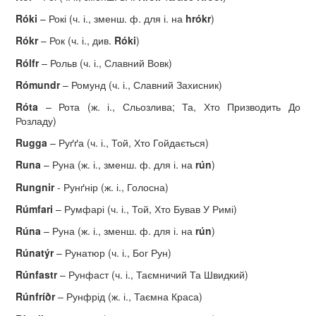
R
ó
ki
– Рокі (ч. і., зменш. ф. для і. на
hrókr
)
R
ó
kr
– Рок (ч. і., див.
R
ó
ki
)
R
ó
lfr
– Рольв (ч. і., Славний Вовк)
R
ó
mundr
– Ромунд (ч. і., Славний Захисник)
R
ó
ta
– Рота (ж. і., Сльозлива; Та, Хто Призводить До
Розладу)
Rugga
– Руґґа (ч. і., Той, Хто Гойдається)
Runa
– Руна (ж. і., зменш. ф. для і. на
rún
)
Rungnir
- Рунґнір (ж. і., Голосна)
R
ú
mfari
– Румфарі (ч. і., Той, Хто Бував У Римі)
R
ú
na
– Руна (ж. і., зменш. ф. для і. на
rún
)
Rúnatýr
– Рунатюр (ч. і., Бог Рун)
R
ú
nfastr
– Рунфаст (ч. і., Таємничий Та Швидкий)
R
ú
nfr
íð
r
– Рунфрід (ж. і., Таємна Краса)