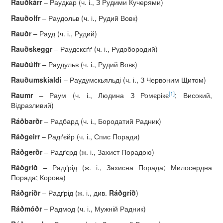
Rau
ð
k
á
rr
– Раудкар (ч. і., З Рудими Кучерями)
Rau
ð
olfr
– Раудольв (ч. і., Рудий Вовк)
Rau
ð
r
– Рауд (ч. і., Рудий)
Rau
ð
skeggr
– Раудскєґґ (ч. і., Рудобородий)
Rau
ðú
lfr
– Раудульв (ч. і., Рудий Вовк)
Rau
ð
umskialdi
– Раудумскьяльді (ч. і., З Червоним Щитом)
[1]
Raumr
– Раум (ч. і., Людина З Ромєрікє
; Високий,
Відразливий)
R
áð
bar
ð
r
– Радбард (ч. і., Бородатий Радник)
R
áð
geirr
– Радґєйр (ч. і., Спис Поради)
R
áð
ger
ð
r
– Радґєрд (ж. і., Захист Порадою)
R
áð
gr
íð
– Радґрід (ж. і., Захисна Порада; Милосердна
Порада; Корова)
R
áð
gr
íð
r
– Радґрід (ж. і., див.
R
áð
gr
íð
)
R
áð
m
óð
r
– Радмод (ч. і., Мужній Радник)