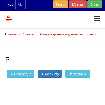
Книги
Музика
Відео
Rus
Ukr
Тексти
Головна
Словники
Словник давньоскандинавських імен
Статті
Словники
R
Фан-арт
◄ Попередня
▲ До змісту
Наступна ►