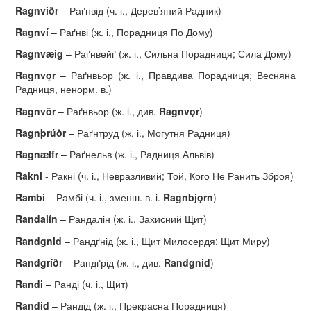
Ragnvi
ð
r
– Раґнвід (ч. і., Дерев’яний Радник)
Ragnv
í
– Раґнві (ж. і., Порадниця По Дому)
Ragnv
æ
ig
– Раґнвейґ (ж. і., Сильна Порадниця; Сила Дому)
Ragnv
ǫ
r
– Раґнвьор (ж. і., Правдива Порадниця; Весняна
Радниця, ненорм. в.)
Ragnv
ö
r
– Раґнвьор (ж. і., див.
Ragnv
ǫ
r
)
Ragn
þ
r
úð
r
– Раґнтруд (ж. і., Могутня Радниця)
Ragn
æ
lfr
– Раґнельв (ж. і., Радниця Альвів)
Rakni
- Ракні (ч. і., Невразливий; Той, Кого Не Ранить Зброя)
Rambi
– Рамбі (ч. і., зменш. в. і.
Ragnbj
ǫ
rn
)
Randal
í
n
– Рандалін (ж. і., Захисний Щит)
Randgnid
– Рандґнід (ж. і., Щит Милосердя; Щит Миру)
Randgr
íð
r
– Рандґрід (ж. і., див.
Randgnid
)
Randi
– Ранді (ч. і., Щит)
Randid
– Рандід (ж. і., Прекрасна Порадниця)