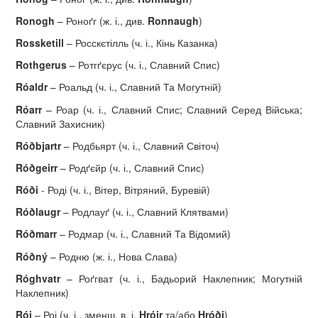
Ronogh
– Роноґг (ж. і., див.
Ronnaugh
)
Rossketill
– Росскєтілль (ч. і., Кінь Казанка)
Rothgerus
– Ротгґєрус (ч. і., Славний Спис)
R
ó
aldr
– Роальд (ч. і., Славний Та Могутній)
R
ó
arr
– Роар (ч. і., Славний Спис; Славний Серед Війська;
Славний Захисник)
R
óð
bjartr
– Родбьярт (ч. і., Славний Світоч)
R
óð
geirr
– Родґєйр (ч. і., Славний Спис)
Róði
- Роді (ч. і., Вітер, Вітряний, Буревій)
R
óð
laugr
– Родлауґ (ч. і., Славний Клятвами)
R
óð
marr
– Родмар (ч. і., Славний Та Відомий)
R
óð
n
ý
– Родню (ж. і., Нова Слава)
R
ó
ghvatr
– Роґгват (ч. і., Бадьорий Наклепник; Могутній
Наклепник)
R
ó
i
– Роі (ч. і., зменш. в. і.
Hr
ó
ir
та/або
Hr
óð
i
)