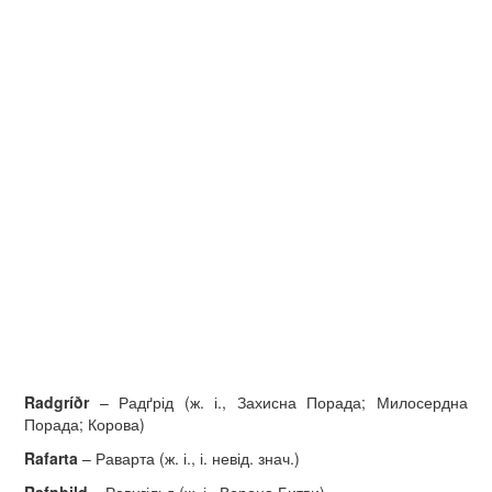
Radgr
íð
r
– Радґрід (ж. і., Захисна Порада; Милосердна
Порада; Корова)
Rafarta
– Раварта (ж. і., і. невід. знач.)
Rafnhild
– Равнгільд (ж. і., Ворона Битви)