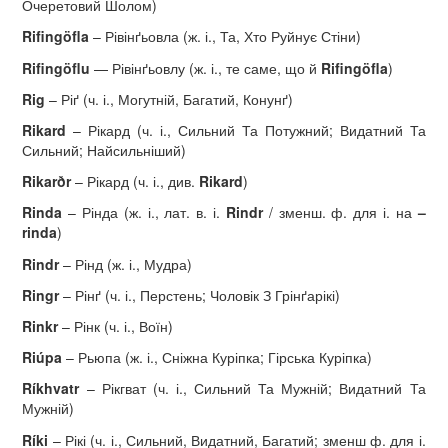
Очеретовий Шолом)
Rifing
ö
fla
– Рівінґьовла (ж. і., Та, Хто Руйнує Стіни)
Rifingöflu
— Рівінґьовлу (ж. і., те саме, що й
Rifing
ö
fla
)
Rig
– Р
іґ (ч. і., Могутній, Багатий, Конунґ)
Rikard
– Рікард (ч. і., Сильний Та Потужний; Видатний Та
Сильний; Найсильніший)
Rikar
ð
r
– Рікард (ч. і., див.
Rikard
)
Rinda
– Рінда (ж. і., лат. в. і.
Rindr
/ зменш. ф. для і. на
–
rinda
)
Rindr
– Рінд (ж. і., Мудра)
Ringr
– Рінґ (ч. і., Перстень; Чоловік З Грінґарікі)
Rinkr
– Рінк (ч. і., Воїн)
Ri
ú
pa
– Рьюпа (ж. і., Сніжна Куріпка; Гірська Куріпка)
R
í
khvatr
– Рікгват (ч. і., Сильний Та Мужній; Видатний Та
Мужній)
R
í
ki
– Рікі (ч. і., Сильний, Видатний, Багатий; зменш ф. для і.