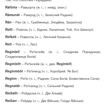
R
á
f
ö
rta
– Равьорта (ж. і., і. невід. знач.)
R
á
mundr
– Рамунд (ч. і., Захисний Радник)
R
á
n
– Ран (ж. і., Грабіжниця, Злодійка, Захрипла)
Refil
– Рєвілль (ч. і., Бідняк, Лахмітник; Той, Хто Шматує)
Refkell
– Рєвкєлль (ч. і., Лисячий Казанок)
Refr
– Рєв (ч. і., Лис)
Reginleif
– Рєґінлєйв (ж. і., Спадкова Порадниця;
Спадкоємиця Богів)
Reginleifr
– Рєґінлєйв (ж. і., див.
Reginleif
)
Reginm
óð
r
– Рєґінмод (ч. і., Хоробрий, Як Бог)
Reginn
– Рєґін (ч. і., Радник; Сила Богів; Божественна Сила)
Regnaldr
– Рєґнальд (ч. і., Сильний Радник)
Rei
ð
alfr
– Рєйдальв (ч. і., Дім Альвів)
Rei
ð
arr
– Рєйдар (ч. і., Дім Війська; Гніздо Війська)