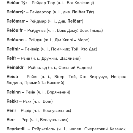
Reiðar Týr
– Рєйдар Тюр (ч. і., Бог Колісниці)
Reiðartýr
– Рєйдартюр (ч. і., див.
Reiðar Týr
)
Rei
ð
marr
– Рєйдмар (ч. і., див.
Rei
ð
arr
)
Rei
ð
ulfr
– Рєйдульв (ч. і., Вовк Дому; Вовк Гнізда)
Rei
ð
unn
– Рєйдун (ж. і., Дім Хвилі = Море)
Reifnir
– Рєйвнір (ч. і., Помічник; Той, Хто Дає)
Reifr
– Рєйв (ч. і., Дружній, Щасливий)
Reinaldr
– Рєйнальд (ч. і., Сильний Радник)
Reistr
– Рєйст (ч. і., Вітер; Той, Хто Викручує; Невірна
Людина; Прямий Та Високий)
Rekinn
– Рєкін (ч. і., Впряжений)
Rekkr
– Рєкк (ч. і., Воїн)
Rerir
– Рєрір (ч. і., Веслувальник)
Rerr
— Рєр (ч. і., Веслувальник)
Reyrketill
– Рєйркєтілль (ч. і., напев. Очеретовий Казанок;