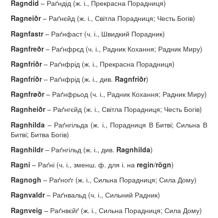
Ragndid
– Раґндід (ж. і., Прекрасна Порадниця)
Ragnei
ð
r
– Раґнєйд (ж. і., Світла Порадниця; Честь Богів)
Ragnfastr
– Раґнфаст (ч. і., Швидкий Порадник)
Ragnfre
ð
r
– Раґнфрєд (ч. і., Радник Кохання; Радник Миру)
Ragnfri
ð
r
– Раґнфрід (ж. і., Прекрасна Порадниця)
Ragnfr
íð
r
– Раґнфрід (ж. і., див.
Ragnfri
ð
r
)
Ragnfr
øð
r
– Раґнфрьод (ч. і., Радник Кохання; Радник Миру)
Ragnhei
ð
r
– Раґнгєйд (ж. і., Світла Порадниця; Честь Богів)
Ragnhilda
– Раґнгільда (ж. і., Порадниця В Битві; Сильна В
Битві; Битва Богів)
Ragnhildr
– Раґнгільд (ж. і., див.
Ragnhilda
)
Ragni
– Раґні (ч. і., зменш. ф. для і. на
regin
/
rögn
)
Ragnogh
– Раґноґг (ж. і., Сильна Порадниця; Сила Дому)
Ragnvaldr
– Раґнвальд (ч. і., Сильний Радник)
Ragnveig
– Раґнвєйґ (ж. і., Сильна Порадниця; Сила Дому)