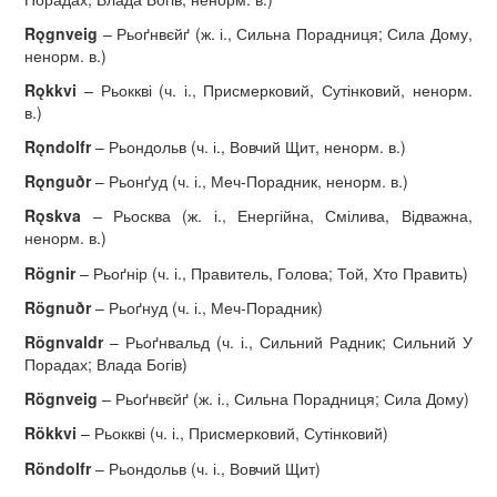
R
ǫ
gnveig
– Рьоґнвєйґ (ж. і., Сильна Порадниця; Сила Дому,
ненорм. в.)
R
ǫ
kkvi
– Рьоккві (ч. і., Присмерковий, Сутінковий, ненорм.
в.)
R
ǫ
ndolfr
– Рьондольв (ч. і., Вовчий Щит, ненорм. в.)
R
ǫ
ngu
ð
r
– Рьонґуд (ч. і., Меч-Порадник, ненорм. в.)
R
ǫ
skva
– Рьосква (ж. і., Енергійна, Смілива, Відважна,
ненорм. в.)
Rögnir
– Рьоґнір (ч. і.,
Правитель,
Голова; Той, Хто Править)
R
ö
gnu
ð
r
– Рьоґнуд (ч. і., Меч-Порадник)
R
ö
gnvaldr
– Рьоґнвальд (ч. і., Сильний Радник; Сильний У
Порадах; Влада Богів)
R
ö
gnveig
– Рьоґнвєйґ (ж. і., Сильна Порадниця; Сила Дому)
R
ö
kkvi
– Рьоккві (ч. і., Присмерковий, Сутінковий)
R
ö
ndolfr
– Рьондольв (ч. і., Вовчий Щит)