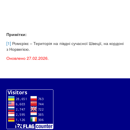
Примітки:
[1]
Ромєрікє – Територія на півдні сучасної Швеції, на кордоні
з Норвегією.
Оновлено 27.02.2026.