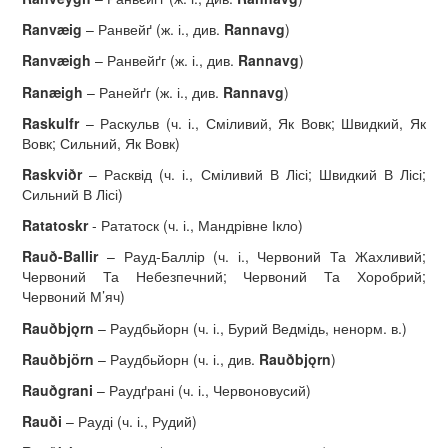
Ranv
æ
ig
– Ранвейґ (ж. і., див.
Rannavg
)
Ranv
æ
igh
– Ранвейґг (ж. і., див.
Rannavg
)
Ran
æ
igh
– Ранейґг (ж. і., див.
Rannavg
)
Raskulfr
– Раскульв (ч. і., Сміливий, Як Вовк; Швидкий, Як
Вовк; Сильний, Як Вовк)
Raskvi
ð
r
– Расквід (ч. і., Сміливий В Лісі; Швидкий В Лісі;
Сильний В Лісі)
Ratatoskr
- Рататоск (ч. і., Мандрівне Ікло)
Rau
ð-
Ballir
– Рауд-Баллір (ч. і., Червоний Та Жахливий;
Червоний Та Небезпечний; Червоний Та Хоробрий;
Червоний М’яч)
Rau
ð
bj
ǫ
rn
– Раудбьйорн (ч. і., Бурий Ведмідь, ненорм. в.)
Rau
ð
bj
ö
rn
– Раудбьйорн (ч. і., див.
Rau
ð
bj
ǫ
rn
)
Rauðgrani
– Раудґрані (ч. і., Червоновусий)
Rau
ð
i
– Рауді (ч. і., Рудий)