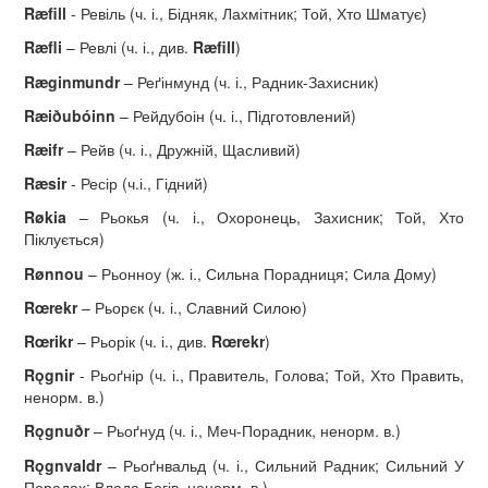
Ræfill
- Ревіль (ч. і., Бідняк, Лахмітник; Той, Хто Шматує)
R
æ
fli
– Ревлі (ч. і., див.
Ræfill
)
R
æ
ginmundr
– Реґінмунд (ч. і., Радник-Захисник)
R
æ
i
ð
ub
ó
inn
– Рейдубоін (ч. і., Підготовлений)
R
æ
ifr
– Рейв (ч. і., Дружній, Щасливий)
Ræsir
- Ресір (ч.і., Гідний)
R
ø
kia
– Рьокья (ч. і., Охоронець, Захисник; Той, Хто
Піклується)
R
ø
nnou
– Рьонноу (ж. і., Сильна Порадниця; Сила Дому)
R
œ
rekr
– Рьорєк (ч. і., Славний Силою)
R
œ
rikr
– Рьорік (ч. і., див.
R
œ
rekr
)
Rǫgnir
- Рьоґнір (ч. і., Правитель,
Голова; Той, Хто Править,
ненорм. в.)
R
ǫ
gnu
ð
r
– Рьоґнуд (ч. і., Меч-Порадник, ненорм. в.)
R
ǫ
gnvaldr
– Рьоґнвальд (ч. і., Сильний Радник; Сильний У
Порадах; Влада Богів, ненорм. в.)