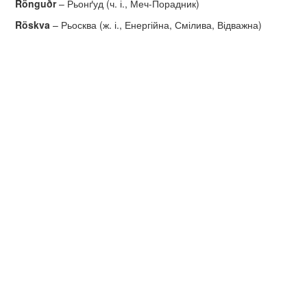
R
ö
ngu
ð
r
– Рьонґуд (ч. і., Меч-Порадник)
R
ö
skva
– Рьосква (ж. і., Енергійна, Смілива, Відважна)