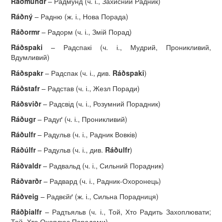
R
áð
mundr
– Радмунд (ч. і., Захисний Радник)
R
áð
n
ý
– Радню (ж. і., Нова Порада)
R
áð
ormr
– Радорм (ч. і., Змій Порад)
R
áð
spaki
– Радспакі (ч. і., Мудрий, Проникливий,
Вдумливий)
R
áð
spakr
– Радспак (ч. і., див.
R
áð
spaki
)
R
áð
stafr
– Радстав (ч. і., Жезл Поради)
R
áð
svi
ð
r
– Радсвід (ч. і., Розумний Порадник)
R
áð
ugr
– Радуґ (ч. і., Проникливий)
R
áð
ulfr
– Радульв (ч. і., Радник Вовків)
R
áðú
lfr
– Радульв (ч. і., див.
R
áð
ulfr
)
R
áð
valdr
– Радвальд (ч. і., Сильний Порадник)
R
áð
var
ð
r
– Радвард (ч. і., Радник-Охоронець)
R
áð
veig
– Радвєйґ (ж. і., Сильна Порадниця)
R
áðþ
ialfr
– Радтьяльв (ч. і., Той, Хто Радить Захоплювати;
Той, Хто Охоплює Порадами)