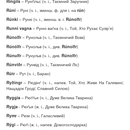
R
í
ngils
– Рунґільс (ч. і., Таємний Заручник)
R
ú
ni
– Руні (ч. і., зменш. ф. для і. на
rún
)
R
ú
nki
– Рункі (ч. і., зменш. в. і.
R
ú
nolfr
)
Runni vagna
– Рунні ваґна (ч. і., Той, Хто Рухає Сузір’я)
R
ú
nolfr
– Рунольв (ч. і., Таємничий Вовк)
R
ú
n
ó
lfr
– Рунольв (ч. і., див.
R
ú
nolfr
)
R
ú
nulfr
– Рунульв (ч. і., див.
R
ú
nolfr
)
R
ú
nvi
ð
r
– Рунвід (ч. і., Таємничий Ліс)
R
ú
tr
– Рут (ч. і., Баран)
Ry
ð
ingr
– Рюдінґ (ч. і., напев. Той, Хто Живе На Галявині;
Нащадок Гроді; Славний Силою)
Ryggia
– Рюґґья (ч. і., Дуже Велика Тварина)
Rygja
- Рюґья (ж. і., Дуже Велика Тварина)
Rymr
– Рюм (ч. і., Галасливий)
Rýgi
– Рюґі (ж. і., напев. Домогосподарка)