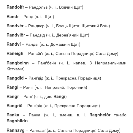
Randolfr
– Рандольв (ч. і., Вовчий Щит)
Randr
– Ранд (ч. і., Щит)
Randv
é
r
– Рандвєр (ч. і., Боєць Щита; Щитовий Воїн)
Randvi
ð
r
– Рандвід (ч. і., Дерев’яний Щит)
Randv
í
– Рандві (ж. і., Домашній Щит)
Raneigh
– Ранєйґг (ж. і., Сильна Порадниця; Сила Дому)
Rangbeinn
– Ранґбєйн (ч. і., напев. З Неправильними
Кістками)
Rangdid
– Ранґдід (ж. і., Прекрасна Порадниця)
Rangi
– Ранґі (ч. і., Неправий, Порочний)
Rangr
– Ранґ (ч. і., див.
Rangi
)
Rangri
ð
– Ранґрід (ж. і., Прекрасна Порадниця)
Ranka
– Ранка (ж. і., зменш. в. і.
Ragnhei
ð
r
та/або
Ragnhildr
)
Rannavg
– Раннавґ (ж. і., Сильна Порадниця; Сила Дому)