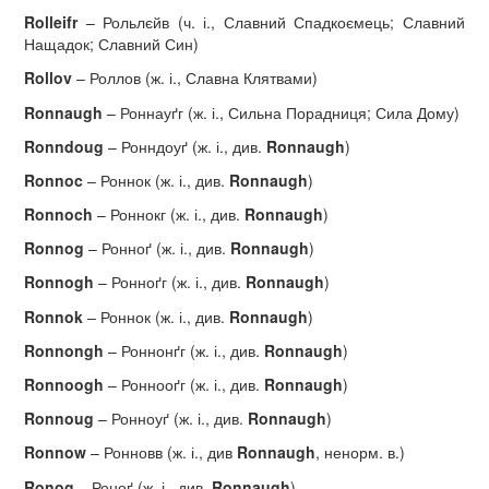
Rolleifr
– Рольлєйв (ч. і., Славний Спадкоємець; Славний
Нащадок; Славний Син)
Rollov
– Роллов (ж. і., Славна Клятвами)
Ronnaugh
– Роннауґг (ж. і., Сильна Порадниця; Сила Дому)
Ronndoug
– Ронндоуґ (ж. і., див.
Ronnaugh
)
Ronnoc
– Роннок (ж. і., див.
Ronnaugh
)
Ronnoch
– Роннокг (ж. і., див.
Ronnaugh
)
Ronnog
– Ронноґ (ж. і., див.
Ronnaugh
)
Ronnogh
– Ронноґг (ж. і., див.
Ronnaugh
)
Ronnok
– Роннок (ж. і., див.
Ronnaugh
)
Ronnongh
– Роннонґг (ж. і., див.
Ronnaugh
)
Ronnoogh
– Роннооґг (ж. і., див.
Ronnaugh
)
Ronnoug
– Ронноуґ (ж. і., див.
Ronnaugh
)
Ronnow
– Ронновв (ж. і., див
Ronnaugh
, ненорм. в.)
Ronog
– Роноґ (ж. і., див.
Ronnaugh
)