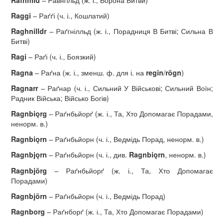
Raggi
– Раґґі (ч. і., Кошлатий)
Raghnilldr
– Раґгнілльд (ж. і., Порадниця В Битві; Сильна В
Битві)
Ragi
– Раґі (ч. і., Боязкий)
Ragna
– Раґна (ж. і., зменш. ф. для і. на
regin
/
rögn
)
Ragnarr
– Раґнар (ч. і., Сильний У Військові; Сильний Воїн;
Радник Війська; Військо Богів)
Ragnbi
ǫ
rg
– Раґнбьйорґ (ж. і., Та, Хто Допомагає Порадами,
ненорм. в.)
Ragnbi
ǫ
rn
– Раґнбьйорн (ч. і., Ведмідь Порад, ненорм. в.)
Ragnbj
ǫ
rn
– Раґнбьйорн (ч. і., див.
Ragnbi
ǫ
rn
, ненорм. в.)
Ragnbj
ö
rg
– Раґнбьйорґ (ж. і., Та, Хто Допомагає
Порадами)
Ragnbj
ö
rn
– Раґнбьйорн (ч. і., Ведмідь Порад)
Ragnborg
– Раґнборґ (ж. і., Та, Хто Допомагає Порадами)