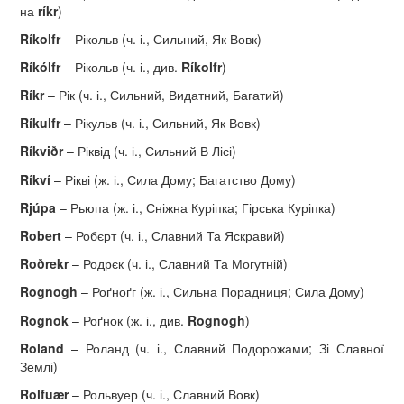
на
ríkr
)
R
í
kolfr
– Рікольв (ч. і., Сильний, Як Вовк)
R
í
k
ó
lfr
– Рікольв (ч. і., див.
R
í
kolfr
)
R
í
kr
– Рік (ч. і., Сильний, Видатний, Багатий)
R
í
kulfr
– Рікульв (ч. і., Сильний, Як Вовк)
R
í
kvi
ð
r
– Ріквід (ч. і., Сильний В Лісі)
R
í
kv
í
– Рікві (ж. і., Сила Дому; Багатство Дому)
Rj
ú
pa
– Рьюпа (ж. і., Сніжна Куріпка; Гірська Куріпка)
Robert
– Робєрт (ч. і., Славний Та Яскравий)
Ro
ð
rekr
– Родрєк (ч. і., Славний Та Могутній)
Rognogh
– Роґноґг (ж. і., Сильна Порадниця; Сила Дому)
Rognok
– Роґнок (ж. і., див.
Rognogh
)
Roland
– Роланд (ч. і., Славний Подорожами; Зі Славної
Землі)
Rolfu
æ
r
– Рольвуер (ч. і., Славний Вовк)