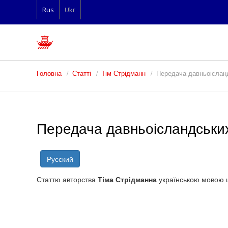
Rus
Ukr
Головна
Статті
Тім Стрідманн
Передача давньоісланд
Передача давньоісландських 
Русский
Статтю авторства
Тіма Стрідманна
українською мовою щ