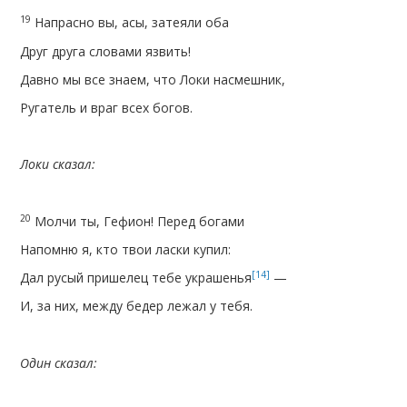
19
Напрасно вы, асы, затеяли оба
Друг друга словами язвить!
Давно мы все знаем, что Локи насмешник,
Ругатель и враг всех богов.
Локи сказал:
20
Молчи ты, Гефион! Перед богами
Напомню я, кто твои ласки купил:
[14]
Дал русый пришелец тебе украшенья
—
И, за них, между бедер лежал у тебя.
Один сказал: