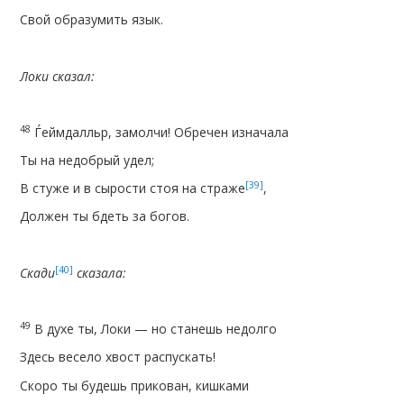
Свой образумить язык.
Локи сказал:
48
Ѓеймдалльр, замолчи! Обречен изначала
Ты на недобрый удел;
[39]
В стуже и в сырости стоя на страже
,
Должен ты бдеть за богов.
[40]
Скади
сказала:
49
В духе ты, Локи — но станешь недолго
Здесь весело хвост распускать!
Скоро ты будешь прикован, кишками