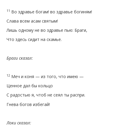
11
Во здравье богам! во здравье богиням!
Слава всем асам святым!
Лишь одному не во здравье пью: Браги,
Что здесь сидит на скамье.
Браги сказал:
12
Меч и коня — из того, что имею —
Ценное дал бы кольцо
С радостью я, чтоб не сеял ты распри.
Гнева богов избегай!
Локи сказал: