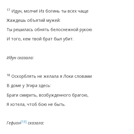
17
Идун, молчи! Из богинь ты всех чаще
Жаждешь объятий мужей:
Ты решилась обнять белоснежной рукою
И того, кем твой брат был убит.
Идун сказала:
18
Оскорблять не желала я Локи словами
В доме у Эгира здесь:
Браги смирить, возбужденного брагою,
Я хотела, чтоб бою не быть.
[13]
Гефион
сказала: