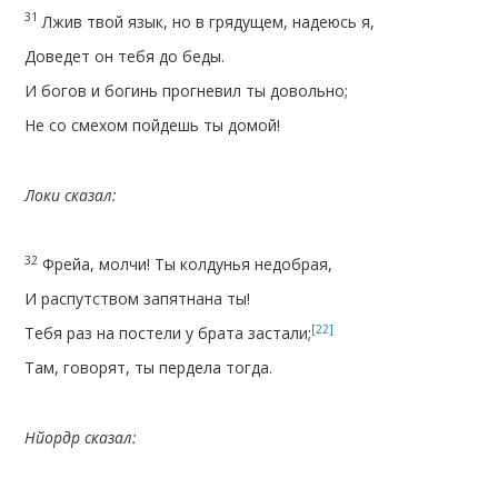
31
Лжив твой язык, но в грядущем, надеюсь я,
Доведет он тебя до беды.
И богов и богинь прогневил ты довольно;
Не со смехом пойдешь ты домой!
Локи сказал:
32
Фрейа, молчи! Ты колдунья недобрая,
И распутством запятнана ты!
[22]
Тебя раз на постели у брата застали;
Там, говорят, ты пердела тогда.
Нйордр сказал: