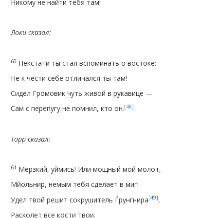
Никому не найти тебя там!
Локи сказал:
60
Некстати ты стал вспоминать о востоке:
Не к чести себе отличался ты там!
Сидел Громовик чуть живой в рукавице —
[48]
Сам с перепугу не помнил, кто он.
Торр сказал:
61
Мерзкий, уймись! Или мощный мой молот,
Мйольнир, немым тебя сделает в миг!
[49]
Удел твой решит сокрушитель Ѓрунгнира
,
Расколет все кости твои.