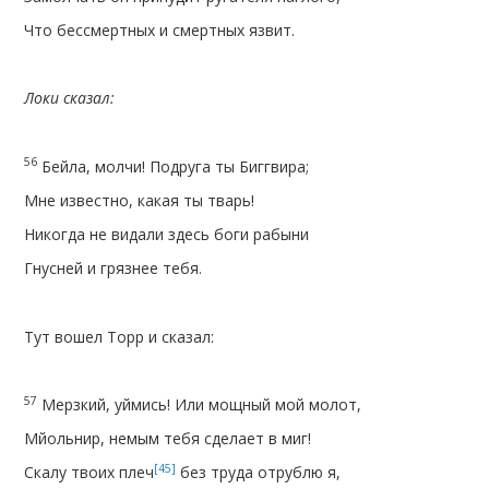
Что бессмертных и смертных язвит.
Локи сказал:
56
Бейла, молчи! Подруга ты Биггвира;
Мне известно, какая ты тварь!
Никогда не видали здесь боги рабыни
Гнусней и грязнее тебя.
Тут вошел Торр и сказал:
57
Мерзкий, уймись! Или мощный мой молот,
Мйольнир, немым тебя сделает в миг!
[45]
Скалу твоих плеч
без труда отрублю я,