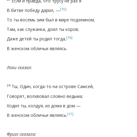
Если и правда, что трусу не раз я
[15]
В битве победу дарил, —
То ты восемь зим был в мире подземном;
Там, как служанка, доил ты коров;
[16]
Даже детей ты родил тогда,
В женском обличьи являясь.
Локи сказал:
24
Ты, Один, когда-то на острове Самсей,
Говорят, волхвовал словно ведьма;
Ходил ты, колдуя, из дома в дом —
[17]
В женском обличьи являясь.
Фригг сказала: