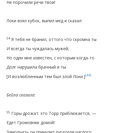
Не порочили речи твои!
Локи взял кубок, выпил мед и сказал:
54
Я тебя не бранил, оттого что скромна ты
И всегда ты чуждалась мужей;
Но один мне известен, с которым когда-то
Долг нарушила брачный и ты.
[44]
[И возлюбленным тем был злой Локи.]
Бейла сказала:
55
Горы дрожат: это Торр приближается, —
Едет Громовник домой!
Замолчать он принудит ругателя наглого,