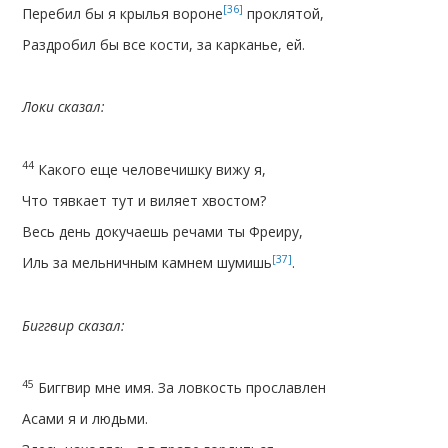
[36]
Перебил бы я крылья вороне
проклятой,
Раздробил бы все кости, за карканье, ей.
Локи сказал:
44
Какого еще человечишку вижу я,
Что тявкает тут и виляет хвостом?
Весь день докучаешь речами ты Фреиру,
[37]
Иль за мельничным камнем шумишь
.
Биггвир сказал:
45
Биггвир мне имя. За ловкость прославлен
Асами я и людьми.