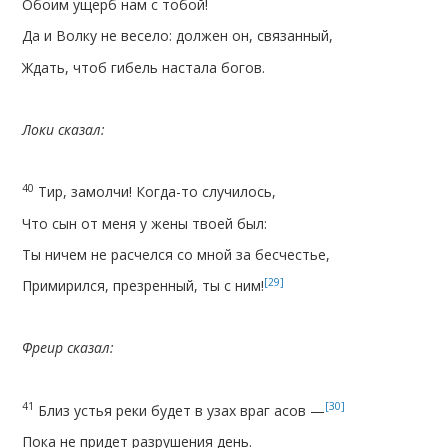
Обоим ущерб нам с тобой!
Да и Волку не весело: должен он, связанный,
Ждать, чтоб гибель настала богов.
Локи сказал:
40
Тир, замолчи! Когда-то случилось,
Что сын от меня у жены твоей был:
Ты ничем не расчелся со мной за бесчестье,
[29]
Примирился, презренный, ты с ним!
Фреир сказал:
41
[30]
Близ устья реки будет в узах враг асов —
Пока не придет разрушения день.