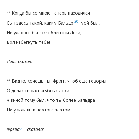
27
Когда бы со мною теперь находился
[20]
Сын здесь такой, каким Бальдр
мой был,
Не удалось бы, озлобленный Локи,
Боя избегнуть тебе!
Локи сказал:
28
Видно, хочешь ты, Фригг, чтоб еще говорил
О делах своих пагубных Локи:
Я виной тому был, что ты более Бальдра
Не увидишь в чертоге златом.
[21]
Фрейа
сказала: