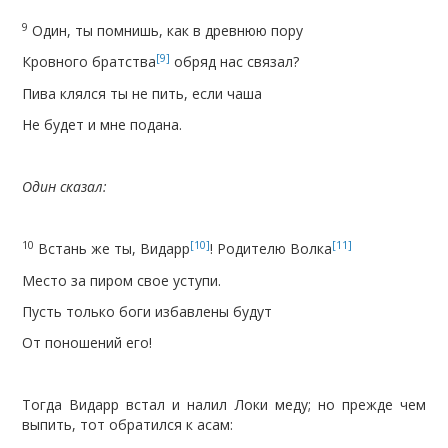
9
Один, ты помнишь, как в древнюю пору
[9]
Кровного братства
обряд нас связал?
Пива клялся ты не пить, если чаша
Не будет и мне подана.
Один сказал:
10
[10]
[11]
Встань же ты, Видарр
! Родителю Волка
Место за пиром свое уступи.
Пусть только боги избавлены будут
От поношений его!
Тогда Видарр встал и налил Локи меду; но прежде чем
выпить, тот обратился к асам: