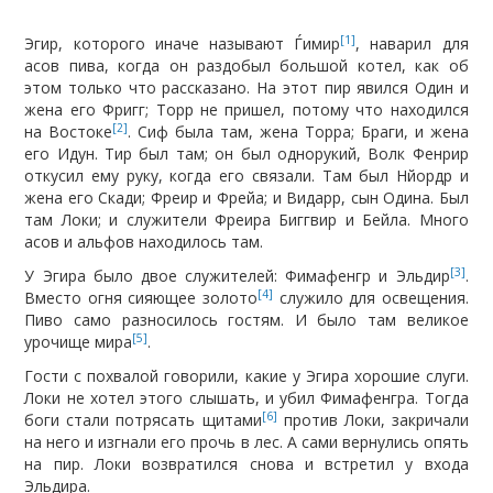
[1]
Эгир, которого иначе называют Ѓимир
, наварил для
асов пива, когда он раздобыл большой котел, как об
этом только что рассказано. На этот пир явился Один и
жена его Фригг; Торр не пришел, потому что находился
[2]
на Востоке
. Сиф была там, жена Торра; Браги, и жена
его Идун. Тир был там; он был однорукий, Волк Фенрир
откусил ему руку, когда его связали. Там был Нйордр и
жена его Скади; Фреир и Фрейа; и Видарр, сын Одина. Был
там Локи; и служители Фреира Биггвир и Бейла. Много
асов и альфов находилось там.
[3]
У Эгира было двое служителей: Фимафенгр и Эльдир
.
[4]
Вместо огня сияющее золото
служило для освещения.
Пиво само разносилось гостям. И было там великое
[5]
урочище мира
.
Гости с похвалой говорили, какие у Эгира хорошие слуги.
Локи не хотел этого слышать, и убил Фимафенгра. Тогда
[6]
боги стали потрясать щитами
против Локи, закричали
на него и изгнали его прочь в лес. А сами вернулись опять
на пир. Локи возвратился снова и встретил у входа
Эльдира.