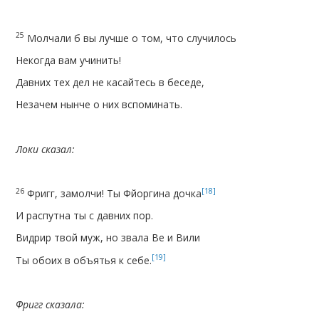
25
Молчали б вы лучше о том, что случилось
Некогда вам учинить!
Давних тех дел не касайтесь в беседе,
Незачем нынче о них вспоминать.
Локи сказал:
26
[18]
Фригг, замолчи! Ты Фйоргина дочка
И распутна ты с давних пор.
Видрир твой муж, но звала Ве и Вили
[19]
Ты обоих в объятья к себе.
Фригг сказала: