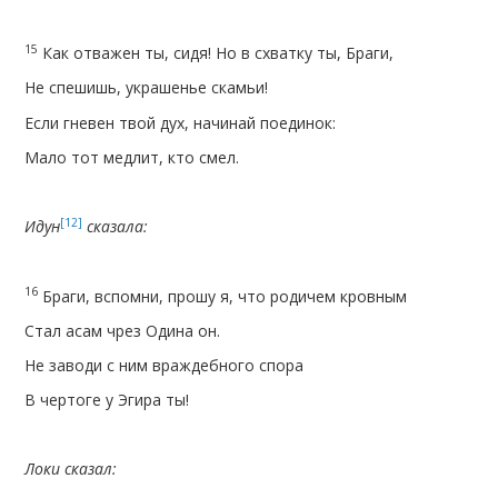
15
Как отважен ты, сидя! Но в схватку ты, Браги,
Не спешишь, украшенье скамьи!
Если гневен твой дух, начинай поединок:
Мало тот медлит, кто смел.
[12]
Идун
сказала:
16
Браги, вспомни, прошу я, что родичем кровным
Стал асам чрез Одина он.
Не заводи с ним враждебного спора
В чертоге у Эгира ты!
Локи сказал: