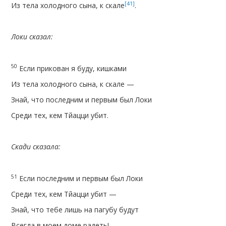
[41]
Из тела холодного сына, к скале
.
Локи сказал:
50
Если прикован я буду, кишками
Из тела холодного сына, к скале —
Знай, что последним и первым был Локи
Среди тех, кем Тйацци убит.
Скади сказала:
51
Если последним и первым был Локи
Среди тех, кем Тйацци убит —
Знай, что тебе лишь на пагубу будут
Всегда в моем доме радеть!