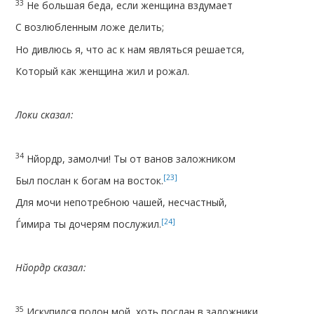
33
Не большая беда, если женщина вздумает
С возлюбленным ложе делить;
Но дивлюсь я, что ас к нам являться решается,
Который как женщина жил и рожал.
Локи сказал:
34
Нйордр, замолчи! Ты от ванов заложником
[23]
Был послан к богам на восток.
Для мочи непотребною чашей, несчастный,
[24]
Ѓимира ты дочерям послужил.
Нйордр сказал:
35
Искупился полон мой, хоть послан в заложники