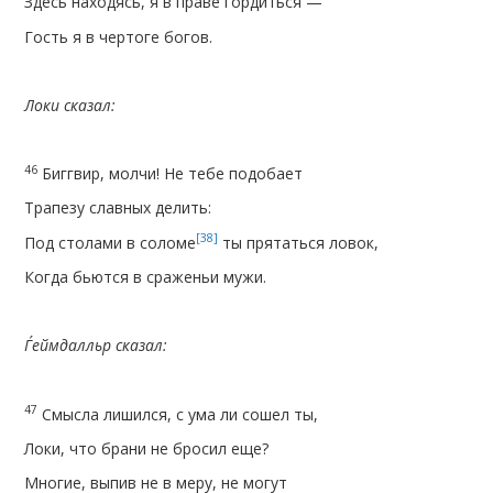
Здесь находясь, я в праве гордиться —
Гость я в чертоге богов.
Локи сказал:
46
Биггвир, молчи! Не тебе подобает
Трапезу славных делить:
[38]
Под столами в соломе
ты прятаться ловок,
Когда бьются в сраженьи мужи.
Ѓеймдалльр сказал:
47
Смысла лишился, с ума ли сошел ты,
Локи, что брани не бросил еще?
Многие, выпив не в меру, не могут