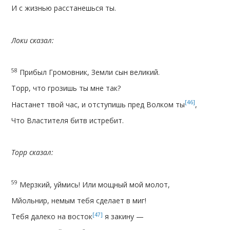
И с жизнью расстанешься ты.
Локи сказал:
58
Прибыл Громовник, Земли сын великий.
Торр, что грозишь ты мне так?
[46]
Настанет твой час, и отступишь пред Волком ты
,
Что Властителя битв истребит.
Торр сказал:
59
Мерзкий, уймись! Или мощный мой молот,
Мйольнир, немым тебя сделает в миг!
[47]
Тебя далеко на восток
я закину —