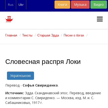
Книги
Музыка
Видео
Rus
Ukr
Тексты
Главная
Тексты
Старшая Эдда
Песни о богах
Статьи
Словари
Словесная распря Локи
Фан-арт
Українською
Перевод -
Софья Свириденко
.
Источник:
Эдда. Скандинавский эпос. Перевод, введение
и комментарии С. Свириденко. — Москва, изд. М. и. С.
Сабашниковых, 1917 г.