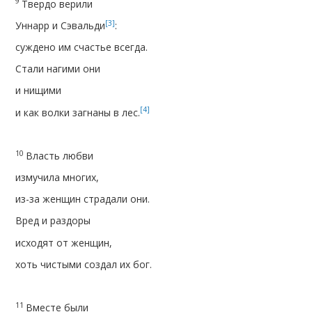
9
Твердо верили
[3]
Уннарр и Сэвальди
:
суждено им счастье всегда.
Стали нагими они
и нищими
[4]
и как волки загнаны в лес.
10
Власть любви
измучила многих,
из-за женщин страдали они.
Вред и раздоры
исходят от женщин,
хоть чистыми создал их бог.
11
Вместе были