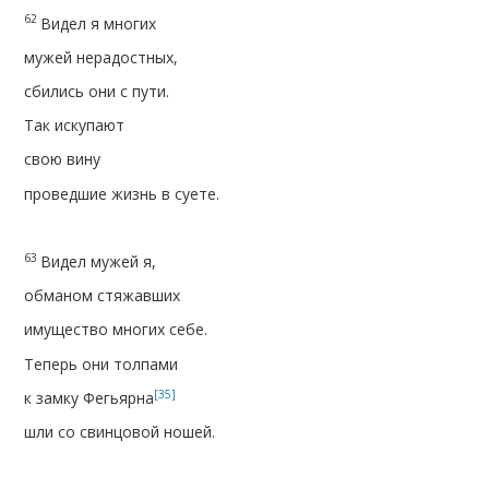
62
Видел я многих
мужей нерадостных,
сбились они с пути.
Так искупают
свою вину
проведшие жизнь в суете.
63
Видел мужей я,
обманом стяжавших
имущество многих себе.
Теперь они толпами
[35]
к замку Фегьярна
шли со свинцовой ношей.