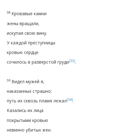
58
Кровавые камни
жены вращали,
искупая свою вину.
У каждой преступницы
кровью сердце
[33]
сочилось в разверстой груди
.
59
Видел мужей я,
наказанных страшно:
[34]
путь их сквозь пламя лежал
.
Казались их лица
покрытыми кровью
невинно убитых жен.