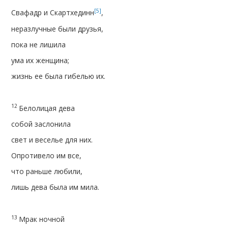
[5]
Свафадр и Скартхединн
,
неразлучные были друзья,
пока не лишила
ума их женщина;
жизнь ее была гибелью их.
12
Белолицая дева
собой заслонила
свет и веселье для них.
Опротивело им все,
что раньше любили,
лишь дева была им мила.
13
Мрак ночной