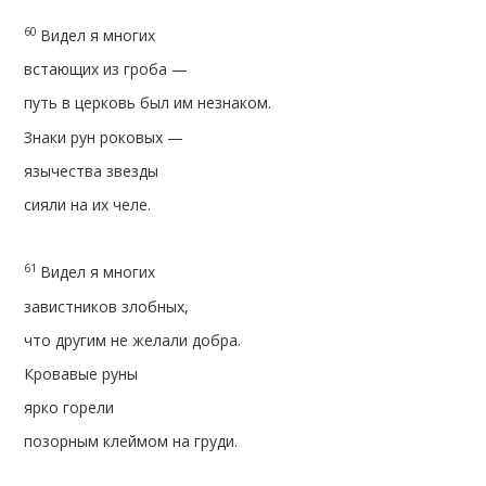
60
Видел я многих
встающих из гроба —
путь в церковь был им незнаком.
Знаки рун роковых —
язычества звезды
сияли на их челе.
61
Видел я многих
завистников злобных,
что другим не желали добра.
Кровавые руны
ярко горели
позорным клеймом на груди.