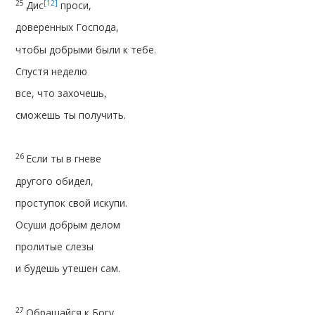
25
[12]
Дис
проси,
доверенных Господа,
чтобы добрыми были к тебе.
Спустя неделю
все, что захочешь,
сможешь ты получить.
26
Если ты в гневе
другого обидел,
проступок свой искупи.
Осуши добрым делом
пролитые слезы
и будешь утешен сам.
27
Обращайся к Богу