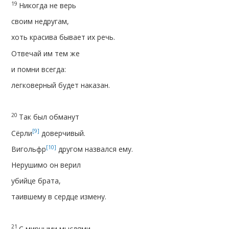
19
Никогда не верь
своим недругам,
хоть красива бывает их речь.
Отвечай им тем же
и помни всегда:
легковерный будет наказан.
20
Так был обманут
[9]
Сёрли
доверчивый.
[10]
Вигольфр
другом назвался ему.
Нерушимо он верил
убийце брата,
таившему в сердце измену.
21
С мирными мыслями