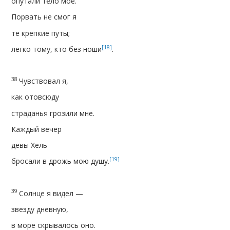
опутали тело мое.
Порвать не смог я
те крепкие путы;
[18]
легко тому, кто без ноши
.
38
Чувствовал я,
как отовсюду
страданья грозили мне.
Каждый вечер
девы Хель
[19]
бросали в дрожь мою душу.
39
Солнце я видел —
звезду дневную,
в море скрывалось оно.