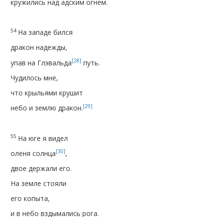
кружились над адским огнем.
54
На западе бился
дракон надежды,
[28]
упав на Глэвальда
путь.
Чудилось мне,
что крыльями крушит
[29]
небо и землю дракон.
55
На юге я видел
[30]
оленя солнца
,
двое держали его.
На земле стояли
его копыта,
и в небо вздымались рога.