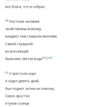
все блага, что я собрал.
50
Плотские желания
свойственны всякому,
владеют они слишком многими.
Самой страшной
из всех вещей
[23]
[24]
была мне святая вода
.
51
У престола норн
я сидел девять дней,
был поднят затем на повозку.
Сияло яростно
ётунов солнце