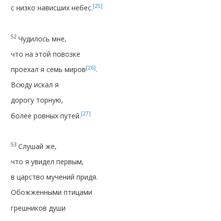
[25]
с низко нависших небес.
52
Чудилось мне,
что на этой повозке
[26]
проехал я семь миров
.
Всюду искал я
дорогу торную,
[27]
более ровных путей.
53
Слушай же,
что я увидел первым,
в царство мучений придя.
Обожженными птицами
грешников души