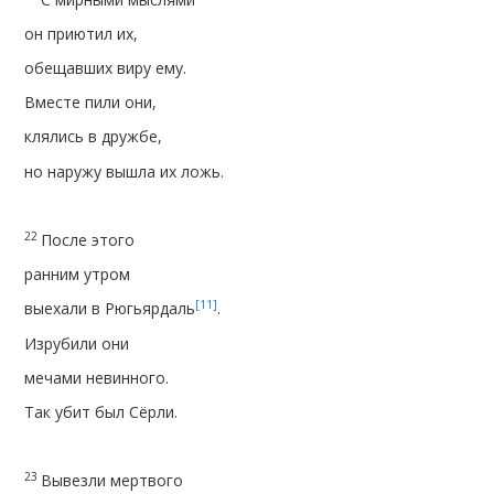
он приютил их,
обещавших виру ему.
Вместе пили они,
клялись в дружбе,
но наружу вышла их ложь.
22
После этого
ранним утром
[11]
выехали в Рюгьярдаль
.
Изрубили они
мечами невинного.
Так убит был Сёрли.
23
Вывезли мертвого