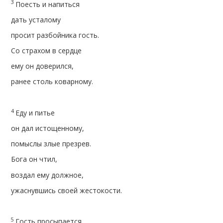
3
Поесть и напиться
дать усталому
просит разбойника гость.
Со страхом в сердце
ему он доверился,
ранее столь коварному.
4
Еду и питье
он дал истощенному,
помыслы злые презрев.
Бога он чтил,
воздал ему должное,
ужаснувшись своей жестокости.
5
Гость просыпается,