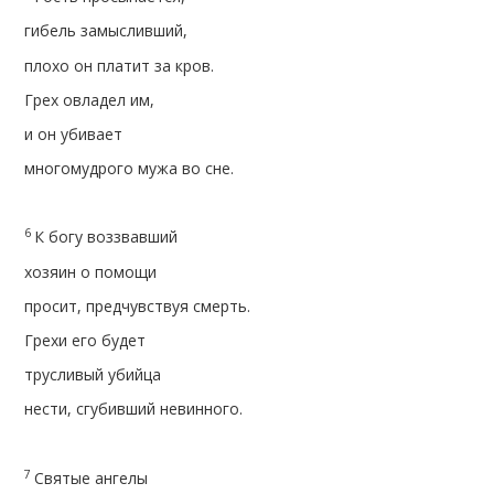
гибель замысливший,
плохо он платит за кров.
Грех овладел им,
и он убивает
многомудрого мужа во сне.
6
К богу воззвавший
хозяин о помощи
просит, предчувствуя смерть.
Грехи его будет
трусливый убийца
нести, сгубивший невинного.
7
Святые ангелы