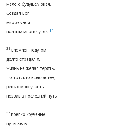
мало о будущем знал.
Создал Бог
мир земной
[17]
полным многих утех.
36
Сломлен недугом
долго страдал я,
жизнь не желая терять.
Но тот, кто всевластен,
решил мою участь,
позвав в последний путь.
37
Крепко крученые
путы Хель