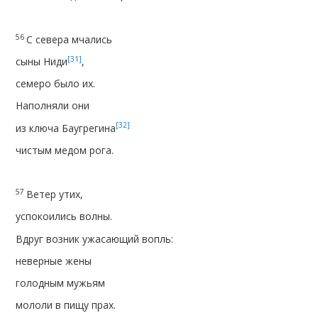
56
С севера мчались
[31]
сыны Ниди
,
семеро было их.
Наполняли они
[32]
из ключа Баугрегина
чистым медом рога.
57
Ветер утих,
успокоились волны.
Вдруг возник ужасающий вопль:
неверные жены
голодным мужьям
мололи в пищу прах.