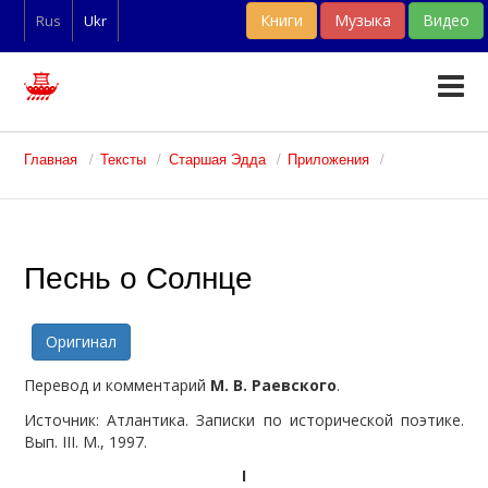
Книги
Музыка
Видео
Rus
Ukr
Тексты
Главная
Тексты
Старшая Эдда
Приложения
Статьи
Словари
Песнь о Солнце
Фан-арт
Оригинал
Перевод и комментарий
М. В. Раевского
.
Источник: Атлантика. Записки по исторической поэтике.
Вып. III. М., 1997.
I