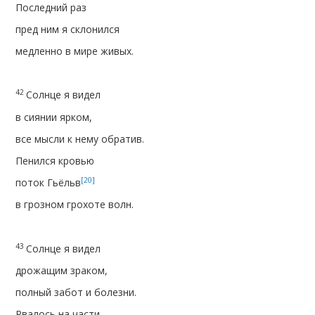
Последний раз
пред ним я склонился
медленно в мире живых.
42
Солнце я видел
в сиянии ярком,
все мысли к нему обратив.
Пенился кровью
[20]
поток Гьёльв
в грозном грохоте волн.
43
Солнце я видел
дрожащим зраком,
полный забот и болезни.
Рвалось на части