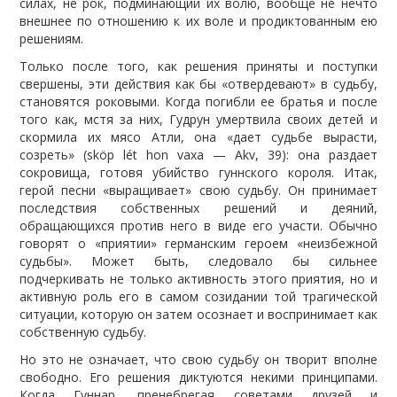
силах, не рок, подминающий их волю, вообще не нечто
внешнее по отношению к их воле и продиктованным ею
решениям.
Только после того, как решения приняты и поступки
свершены, эти действия как бы «отвердевают» в судьбу,
становятся роковыми. Когда погибли ее братья и после
того как, мстя за них, Гудрун умертвила своих детей и
скормила их мясо Атли, она «дает судьбе вырасти,
созреть» (sköp lét hon vaxa — Akv, 39): она раздает
сокровища, готовя убийство гуннского короля. Итак,
герой песни «выращивает» свою судьбу. Он принимает
последствия собственных решений и деяний,
обращающихся против него в виде его участи. Обычно
говорят о «приятии» германским героем «неизбежной
судьбы». Может быть, следовало бы сильнее
подчеркивать не только активность этого приятия, но и
активную роль его в самом созидании той трагической
ситуации, которую он затем осознает и воспринимает как
собственную судьбу.
Но это не означает, что свою судьбу он творит вполне
свободно. Его решения диктуются некими принципами.
Когда Гуннар, пренебрегая советами друзей и