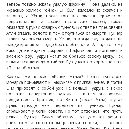
теперь поздно искать удалую дружину — она далеко, на
«красных холмах Рейна». Он был немедленно схвачен и
закован, а Хёгни, после того как оказал героическое
сопротивление и сразил нескольких врагов, также
оказался в руках коварных гуннов. В ответ на требование
Атли отдать золото и тем откупиться от смерти, Гуннар
ставит условием смерть Хёгни, а когда ему подают на
блюде кровавое сердце брата, объявляет Атли, что тому
никогда не видеть сокровищ Нифлунгов, и погибает в
змеином рву. Гудрун мстит за братьев своему мужу. Так
излагается легенда о гибели Бургундского королевства в
«Песни об Атли».
Какова же версия «Речей Атли»? Гонцы гуннского
монарха прибывают к Гьюкунгам с приглашением в гости.
Они привозят с собой уже не кольцо Гудрун, а некое
послание, начертанное рунами, — в нем она хотела
предостеречь братьев, но Винги (посол Атли) спутал
руны, прежде чем передать их Гуннару. Гуннар
спрашивает у Хёгни совета, но тот отвечает, что пусть
решает Гуннар. Таким образом, тут уже нет речи о
внезапном и спонтанном решении короля, — вопрос
остается поначалу нерешенным. Жена Хёгни Костбера