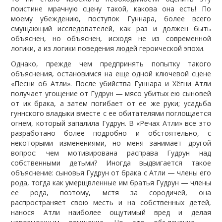
поистине мрачную сцену такой, какова она есть! По
моему убеждению, поступок Гуннара, более всего
смущающий исследователей, как раз и должен быть
объяснен, но объяснен, исходя не из современной
логики, а из логики поведения людей героической эпохи.
Однако, прежде чем предпринять попытку такого
объяснения, остановимся на еще одной ключевой сцене
«Песни об Атли». После убийства Гуннара и Хёгни Атли
получает угощение от Гудрун — мясо убитых ею сыновей
от их брака, а затем погибает от ее же руки; усадьба
гуннского владыки вместе с ее обитателями поглощается
огнем, который запалила Гудрун. В «Речах Атли» все это
разработано более подробно и обстоятельно, с
некоторыми изменениями, но меня занимает другой
вопрос: чем мотивирована расправа Гудрун над
собственными детьми? Иногда выдвигается такое
объяснение: сыновья Гудрун от брака с Атли — члены его
рода, тогда как умерщвленные им братья Гудрун — члены
ее рода, поэтому, мстя за сородичей, она
распространяет свою месть и на собственных детей,
нанося Атли наиболее ощутимый вред и делая