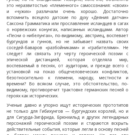
это неразвитостью «племенного» самосознания: «своих»
и «чужих» различали очень хорошо. Достаточно
вспомнить всецело датские по духу «Деяния датчан»
Саксона Грамматика или прославление исландцев в сагах
о норвежских конунгах, написанных исландцами. Автор
«Песни о нибелунгах», по-видимому, австриец, воспевает
бургундов и гуннов, но не забывает назвать своих
соседей-баваров «разбойниками» и «грабителями». Не
следует ли связать эту черту героической поэзии с
эпической дистанцией, которая отделяла мир,
воспеваемый в песнях, от аудитории, и прежде всего с
установкой на показ общечеловеческих конфликтов,
безотносительно к племени, народу, местности и
времени? Во всяком случае, это обстоятельство, по-
видимому, противоречит трактовке германских песней о
героях как исторических.
Ученые давно и упорно ищут исторических прототипов
не только для Гибихунгов — бургундских королей, но и
для Сигурда-Зигфрида, Брюнхильд и других легендарных
персонажей героической поэзии и стараются вскрыть
действительные события, которые легли в основу песней