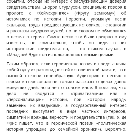
событий, отсюда их интерес к заслуживающим доверия
свидетельствам. Снорри Стурлусон, специально говоря в
прологе к «Хеймскрингле» («Кругу земному») об
источниках по истории Норвегии, упомянул песни
скальдов, труды предшествующих историков, генеалогии
и рассказы «мудрых» мужей, но ни словом не обмолвился
о песнях о героях. Самые песни эти были прекрасно ему
известны, но сомнительно, чтобы он видел в них
исторические свидетельства, — во всяком случае, в
«Младшей Эдде» он использовал их с иными целями.
Таким образом, если героическая поэзия и представляла
собой одну из разновидностей исторической памяти, то в
высшей степени своеобразную. Аудиторию в песнях о
героях интересовали не только рассказы о делах давно
минувших дней, но и нечто совсем иное. Я полагаю, что
дело не сводится к «приватизации» или к
«персонализации» истории, при которой народы
заменены их владыками, а государственный интерес
последних выступает в виде частных интересов,
симпатий и вражды, верности и предательства (так, Я. де
Фрис пишет, что в героической поэзии «политическая
история упрощена до семейной хроники»). Вероятно,