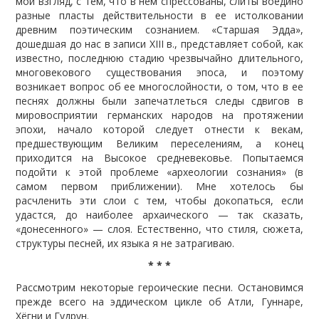
мой взгляд, с тем, что в нем спрессованы, слиты воедино
разные пласты действительности в ее истолковании
древним поэтическим сознанием. «Старшая Эдда»,
дошедшая до нас в записи XIII в., представляет собой, как
известно, последнюю стадию чрезвычайно длительного,
многовекового существования эпоса, и поэтому
возникает вопрос об ее многослойности, о том, что в ее
песнях должны были запечатлеться следы сдвигов в
мировосприятии германских народов на протяжении
эпохи, начало которой следует отнести к векам,
предшествующим Великим переселениям, а конец
приходится на Высокое средневековье. Попытаемся
подойти к этой проблеме «археологии сознания» (в
самом первом приближении). Мне хотелось бы
расчленить эти слои с тем, чтобы докопаться, если
удастся, до наиболее архаического — так сказать,
«донесенного» — слоя. Естественно, что стиля, сюжета,
структуры песней, их языка я не затрагиваю.
* * *
Рассмотрим некоторые героические песни. Остановимся
прежде всего на эддическом цикле об Атли, Гуннаре,
Хёгни и Гудрун.