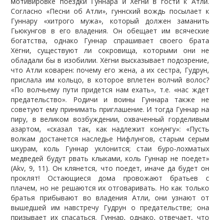
мотивировке поездки Гуннара и Хёгни в гости к Атли.
Согласно «Песни об Атли», гуннский вождь посылает к
Гуннару «хитрого мужа», который должен заманить
Гьюкунгов в его владения. Он обещает им всяческие
богатства, однако Гуннар спрашивает своего брата
Хёгни, существуют ли сокровища, которыми они не
обладали бы в изобилии. Хёгни высказывает подозрение,
что Атли коварен: почему его жена, а их сестра, Гудрун,
прислала им кольцо, в которое вплетен волчий волос?
«По волчьему пути придется нам ехать», т.е. «нас ждет
предательство». Родичи и воины Гуннара также не
советуют ему принимать приглашение. И тогда Гуннар на
пиру, в великом возбуждении, охваченный горделивым
азартом, «сказал так, как надлежит конунгу»: «Пусть
волкам достанется наследье Нифлунгов, старым серым
шкурам, коль Гуннар уклонится; стаи буро-лохматых
медведей будут рвать клыками, коль Гуннар не поедет»
(Akv, 9, 11). Он клянется, что поедет, иначе да будет он
проклят! Остающиеся дома провожают братьев с
плачем, но не решаются их отговаривать. Но как только
братья прибывают во владения Атли, они узнают от
вышедшей им навстречу Гудрун о предательстве; она
призывает их спасаться. Гуннар, однако, отвечает, что