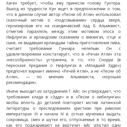
Хаген требует, чтобы ему принесли голову Гунтера.
Выход из трудности Кун ищет в предположении о том,
что в данном случае автор «Песни об Атли» использовал
сказочный мотив о «подсовывании» сердца зверя,
героизировав его на скандинавский лад. Б. Альмквист,
отметив параллель между этим мотивом эпоса о
Нифлунгах и ирландским сказанием о викингах, отце и
сыне, не выдавших ирландцам тайны приготовления пива,
считает требование Гуннара нелепым. Он с
удовлетворением констатирует, что в «Речах Атли» эта
«несообразность» устранена, и то, что Снорри (в
пересказе предания о Нифлунгах в «Младшей Эдде»)
предпочел вариант именно «Речей Атли», а не «Песни об
Атли», — по мнению Альмквиста, «хорошая
рекомендация».
Иначе выходит из затруднения Г. Айс: он утверждает, что
требование клада в «Эдде» и в «Песни о нибелунгах»
якобы вплоть до деталей повторяет мотив латинской
литературы о преследованиях христиан при римских
императорах III и начала IV в. (отказ мученика выдать
сокровища, смех и шутки его, отпускаемые в то время,
как его поджаривают на вертеле). Айс упустил одну