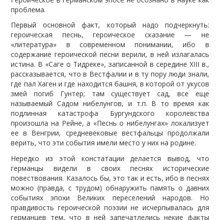
проблема.
Первый основной факт, который надо подчеркнуть:
героическая песнь, героическое сказание — не
«литература» в современном понимании, ибо в
содержание героической песни верили, в ней излагалась
истина. В «Саге о Тидреке», записанной в середине XIII в.,
рассказывается, что в Вестфалии и в ту пору люди знали,
где пал Хаген и где находится башня, в которой от укусов
змей погиб Гунтер; там существует сад, все еще
называемый Садом нибелунгов, и т.п. В то время как
подлинная катастрофа Бургундского королевства
произошла на Рейне, а «Песнь о нибелунгах» локализует
ее в Венгрии, средневековые вестфальцы продолжали
верить, что эти события имели место у них на родине.
Нередко из этой констатации делается вывод, что
германцы видели в своих песнях исторические
повествования. Казалось бы, это так и есть, ибо в песнях
можно (правда, с трудом) обнаружить память о давних
событиях эпохи Великих переселений народов. Но
правдивость героической поэзии не исчерпывалась для
германцев тем, что в ней запечатлелись некие факты