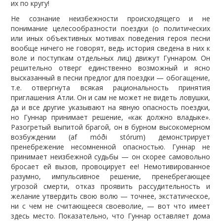
их по кругу!
Не сознание неизбежности происходящего и не
понимание целесообразности поездки (о политических
или иных объективных мотивах поведения героя песни
вообще ничего не говорят, ведь история сведена в них к
воле и поступкам отдельных лиц) движут Гуннаром. Он
решительно отверг единственно возможный и ясно
высказанный в песни предлог для поездки — обогащение,
т.е. отвергнута всякая рациональность принятия
приглашения Атли. Он и сам не может не видеть ловушки,
да и все другие указывают на явную опасность поездки,
но Гуннар принимает решение, «как должно владыке».
Разогретый выпитой брагой, он в бурном высокомерном
возбуждении (af móði stórum) демонстрирует
пренебрежение несомненной опасностью. Гуннар не
принимает неизбежной судьбы — он скорее самовольно
бросает ей вызов, провоцирует ее! Немотивированное
разумно, импульсивное решение, пренебрегающее
угрозой смерти, отказ проявить рассудительность и
желание утвердить свою волю — точнее, экстатическое,
ни с чем не считающееся своеволие, — вот что имеет
здесь место. Показательно, что Гуннар оставляет дома