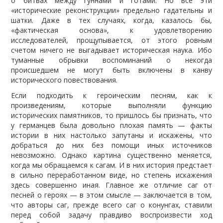
о битвах между гуннами и готами. Но все эти
«исторические реконструкции» предельно гадательны и
шатки. Даже в тех случаях, когда, казалось бы,
«фактическая основа», к удовлетворению
исследователей, прощупывается, от этого ровным
счетом ничего не выгадывает историческая наука. Ибо
туманные обрывки воспоминаний о некогда
происшедшем не могут быть включены в канву
исторического повествования.
Если подходить к героическим песням, как к
произведениям, которые выполняли функцию
исторических памятников, то пришлось бы признать, что
у германцев была довольно плохая память — факты
истории в них настолько запутаны и искажены, что
добраться до них без помощи иных источников
невозможно. Однако картина существенно меняется,
когда мы обращаемся к сагам. И в них история предстает
в сильно переработанном виде, но степень искажения
здесь совершенно иная. Главное же отличие саг от
песней о героях — в этом смысле — заключается в том,
что авторы саг, прежде всего саг о конунгах, ставили
перед собой задачу правдиво воспроизвести ход