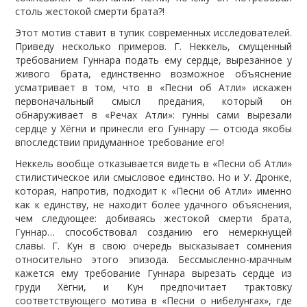
столь жестокой смерти брата?!
Этот мотив ставит в тупик современных исследователей.
Приведу несколько примеров. Г. Неккель, смущенный
требованием Гуннара подать ему сердце, вырезанное у
живого брата, единственно возможное объяснение
усматривает в том, что в «Песни об Атли» искажен
первоначальный смысл предания, который он
обнаруживает в «Речах Атли»: гунны сами вырезали
сердце у Хёгни и принесли его Гуннару — отсюда якобы
впоследствии придуманное требование его!
Неккель вообще отказывается видеть в «Песни об Атли»
стилистическое или смысловое единство. Но и У. Дронке,
которая, напротив, подходит к «Песни об Атли» именно
как к единству, не находит более удачного объяснения,
чем следующее: добиваясь жестокой смерти брата,
Гуннар… способствовал созданию его немеркнущей
славы. Г. Кун в свою очередь высказывает сомнения
относительно этого эпизода. Бессмысленно-мрачным
кажется ему требование Гуннара вырезать сердце из
груди Хёгни, и Кун предпочитает трактовку
соответствующего мотива в «Песни о нибелунгах», где