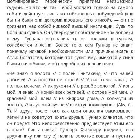
мотивировано героическим приятием неизбежной
судьбы. Но это не так. Герой уповает только на самого
себя и действует лишь из собственных побуждений (как
бы ни были они детерминированы его этикой), — он не
признает над собой никакой высшей инстанции, будь то
боги или судьба. Он утверждает собственное «я» вопреки
всему. Гуннара отговаривают от поездки к гуннам,
колеблется и Хёгни. Более того, сам Гуннар не видит
поначалу никакой необходимости или причины ехать к
Атли: богатства, которые тот сулит ему, имеются у сына
Гьюки в изобилии, и он подробно их перечисляет:
«Не знаю я золота // с полей Гнитахейд, // что нашей
добычей // давно бы не стало! // У нас семь палат, //
полных мечами, // их рукояти // в резьбе золотой, // конь
мой, я знаю, // коней всех ретивей, // острее мой меч, //
красивей мой шлем // из Кьярова дома, // кольчуги из
золота, // и лук мой лучше // всех гуннских луков!» (Akv, 6–
7). И вдруг, после того как свои опасения высказывает
Хёгни и не советуют ехать друзья, Гуннар клянется, что
он поедет! Что непосредственно предшествует этим его
словам? Лишь приказ Гуннара Фьёрниру (видимо, его
дружиннику или слуге) налить золотые ковши и пустить