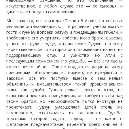
невозможным отмщение. Но это объяснение —
искусственное. В любом случае это — ее сыновья, и
дикость ее поступка самоочевидна.
Мне кажется, все эпизоды «Песни об Атли», на которых
мы выше останавливались, — и решение Гуннара ехать в
гости к гуннам вопреки разуму и предвещаниям гибели, и
требование его умертвить собственного брата, вырезав
у него из груди сердце, и принесение Гудрун в жертву
своих сыновей, мясо которых она скармливает ничего не
подозревающему отцу, и убийство ею Атли с
последующим сожжением его усадьбы, — все эти сцены
имеют нечто общее. Они не поддаются рациональному
причинному объяснению и, видимо, не нуждаются в
таковом. Все эти поступки вместе с тем нельзя
объяснить и вмешательством такой иррациональной
силы, как судьба. Гуннар решает ехать к Атли, не
испытывая никакого принуждения; он требует пытки над
своим братом, но необходимость пытки ниоткуда не
проистекает; Гудрун умерщвляет детей столь же
самовластно, отказываясь их оплакивать. Судьба,
жертвами которой падают герои, — не какое-то
фатальное предначертание, избежать коего они не в