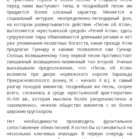
перед нами выступают типы, в позднейшей песни им
придается более сложный характер. Меняется и
социальный антураж: неопределенно-легендарный фон,
на котором развертывается действие «Песни об Атли»,
вытесняется «крестьянской средой» «Речей Атли»; здесь
супружеские пары обмениваются длинными речами и нет
уже упоминания несметных богатств, какие прежде Атли
предлагал Гуннару и какими похвалялся сам Гуннар.
Сплошь возвышенному тону первой песни противостоит
смешанный возвышенно-низменный тон второй. Ученые
высказывали предположение, что «Песнь об Атли»
возникла при дворе норвежского короля Харальда
Прекрасноволосого (конец IX – начало X в.), в самый
разгар походов викингов, позднейшая же песнь, скорее
всего, сложилась в среде «крестьянской аристократии»
XI–XIII вв., которая мыслила более узкореалистично и
«заземленно», нежели общество викингов с их более
широким кругозором.
Нет необходимости производить фронтальное
сопоставление обеих песней. Я хотел бы остановиться на
нескольких ключевых эпизодах. В первую очередь на