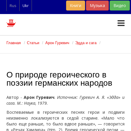
Книги
Музыка
Видео
Rus
Ukr
Тексты
Главная
Статьи
Арон Гуревич
Эдда и сага
Статьи
Словари
О природе героического в
Фан-арт
поэзии германских народов
Автор -
Арон Гуревич
.
Источник: Гуревич А. Я. «Эдда» и
сага. М.: Наука, 1979.
Воспеваемые в героических песнях герои и подвиги
неизменно локализуются в седой старине. «Мало что
было еще раньше, то было вдвое раньше», — говорится
в «Речах Хамдира» (Hm, 2). Время героической песни —