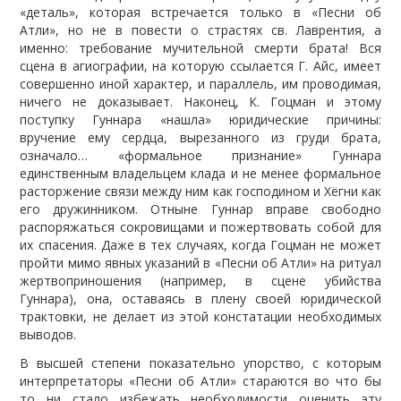
«деталь», которая встречается только в «Песни об
Атли», но не в повести о страстях св. Лаврентия, а
именно: требование мучительной смерти брата! Вся
сцена в агиографии, на которую ссылается Г. Айс, имеет
совершенно иной характер, и параллель, им проводимая,
ничего не доказывает. Наконец, К. Гоцман и этому
поступку Гуннара «нашла» юридические причины:
вручение ему сердца, вырезанного из груди брата,
означало… «формальное признание» Гуннара
единственным владельцем клада и не менее формальное
расторжение связи между ним как господином и Хёгни как
его дружинником. Отныне Гуннар вправе свободно
распоряжаться сокровищами и пожертвовать собой для
их спасения. Даже в тех случаях, когда Гоцман не может
пройти мимо явных указаний в «Песни об Атли» на ритуал
жертвоприношения (например, в сцене убийства
Гуннара), она, оставаясь в плену своей юридической
трактовки, не делает из этой констатации необходимых
выводов.
В высшей степени показательно упорство, с которым
интерпретаторы «Песни об Атли» стараются во что бы
то ни стало избежать необходимости оценить эту