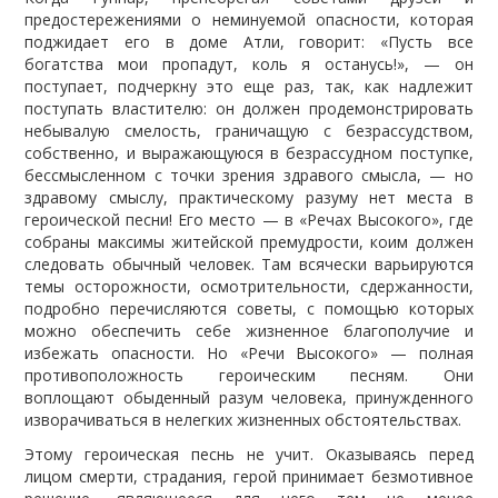
предостережениями о неминуемой опасности, которая
поджидает его в доме Атли, говорит: «Пусть все
богатства мои пропадут, коль я останусь!», — он
поступает, подчеркну это еще раз, так, как надлежит
поступать властителю: он должен продемонстрировать
небывалую смелость, граничащую с безрассудством,
собственно, и выражающуюся в безрассудном поступке,
бессмысленном с точки зрения здравого смысла, — но
здравому смыслу, практическому разуму нет места в
героической песни! Его место — в «Речах Высокого», где
собраны максимы житейской премудрости, коим должен
следовать обычный человек. Там всячески варьируются
темы осторожности, осмотрительности, сдержанности,
подробно перечисляются советы, с помощью которых
можно обеспечить себе жизненное благополучие и
избежать опасности. Но «Речи Высокого» — полная
противоположность героическим песням. Они
воплощают обыденный разум человека, принужденного
изворачиваться в нелегких жизненных обстоятельствах.
Этому героическая песнь не учит. Оказываясь перед
лицом смерти, страдания, герой принимает безмотивное