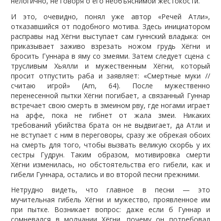
нелогично, не говоря о его необъяснимой жестокости.
И это, очевидно, понял уже автор «Речей Атли»,
отказавшийся от подобного мотива. Здесь инициатором
расправы над Хёгни выступает сам гуннский владыка: он
приказывает заживо взрезать ножом грудь Хёгни и
бросить Гуннара в яму со змеями. Затем следует сцена с
трусливым Хьялли и мужественным Хёгни, который
просит отпустить раба и заявляет: «Смертные муки //
считаю игрой» (Am, 64). После мужественно
перенесенной пытки Хёгни погибает, а связанный Гуннар
встречает свою смерть в змеином рву, где ногами играет
на арфе, пока не гибнет от жала змеи. Никаких
требований убийства брата он не выдвигает, да Атли и
не вступает с ним в переговоры, сразу же обрекая обоих
на смерть для того, чтобы вызвать великую скорбь у их
сестры Гудрун. Таким образом, мотивировка смерти
Хёгни изменилась, но обстоятельства его гибели, как и
гибели Гуннара, остались и во второй песни прежними.
Нетрудно видеть, что главное в песни — это
мучительная гибель Хёгни и мужество, проявленное им
при пытке. Возникает вопрос: даже если б Гуннар и
сомневался в молчании Хёгни, почему он потребовал