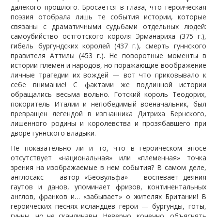
далекого прошлого. Бросается в глаза, что героическая
поэзия отобрала лишь те события истории, которые
связаны с драматичными судьбами отдельных людей:
самоубийство остготского короля Эрманариха (375 г.),
гибель бургундских королей (437 г.), смерть гуннского
правителя Аттилы (453 г.). Не поворотные моменты в
истории племен и народов, но поражающие воображение
личные трагедии их вождей — вот что приковывало к
себе внимание! С фактами же подлинной истории
обращались весьма вольно. Готский король Теодорих,
покоритель Италии и непобедимый военачальник, был
превращен легендой в изгнанника Дитриха Бернского,
лишенного родины и королевства и прозябавшего при
дворе гуннского владыки.
Не показательно ли и то, что в героическом эпосе
отсутствует «национальная» или «племенная» точка
зрения на изображаемые в нем события? В самом деле,
англосакс — автор «Беовульфа» — воспевает деяния
гаутов и данов, упоминает фризов, континентальных
англов, франков и… «забывает» о жителях Британии! В
героических песнях исландцев герои — бургунды, готы,
гунны, но не скандинавы. Неверно, конечно, объяснять