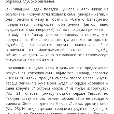
образом, глубоко различен.
В «Младший Эдде» поездка Гуннара к Атли никак не
объяснена: «Конунг Атли позвал к себе Гуннара и Хёгни, и
они поехали к нему в гости». В «Саге о Вёльсунгах»
предлагается следующее объяснение (автор явно
нуждается в мотивировке!): «И вот по двум причинам —
потому, что Гуннар сильно захмелел, и потому, что
предлагалось большое царство (да и не мог он одолеть
судьбины), соглашается конунг приехать…». Если
отвлечься от малозначащей ссылки на судьбу,
объяснение здесь — явно снижающее всю героическую
ситуацию «Песни об Атли»!
Оказавшись в руках Атли и услыхав его предложение
откупиться сокровищами Нифлунгов, Гуннар, согласно
«Песни об Атли», требует смерти своего брата: «Пусть
сердце Хёгни // в руке моей будет, // сердце кровавое //
сына конунга, // острым ножом // из груди исторгнуто»
(Akv, 21). Сперва Гуннару подают сердце Хьялли, но
Гьюкунг сразу же распознает обман: «Это не сердце //
смелого Хёгни, — даже на блюде // лежа, дрожит оно»
(Akv, 23). И тогда вырезают сердце из груди не ведающего
страха Хёгни. Гуннар мотивирует теперь свое требование