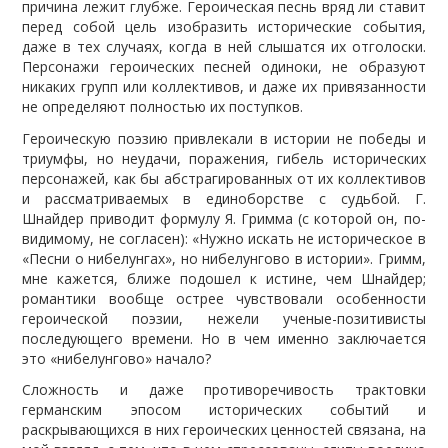
причина лежит глубже. Героическая песнь вряд ли ставит
перед собой цель изобразить исторические события,
даже в тех случаях, когда в ней слышатся их отголоски.
Персонажи героических песней одиноки, не образуют
никаких групп или коллективов, и даже их привязанности
не определяют полностью их поступков.
Героическую поэзию привлекали в истории не победы и
триумфы, но неудачи, поражения, гибель исторических
персонажей, как бы абстрагированных от их коллективов
и рассматриваемых в единоборстве с судьбой. Г.
Шнайдер приводит формулу Я. Гримма (с которой он, по-
видимому, не согласен): «Нужно искать не историческое в
«Песни о нибелунгах», но нибелунгово в истории». Гримм,
мне кажется, ближе подошел к истине, чем Шнайдер;
романтики вообще острее чувствовали особенности
героической поэзии, нежели ученые-позитивисты
последующего времени. Но в чем именно заключается
это «нибелунгово» начало?
Сложность и даже противоречивость трактовки
германским эпосом исторических событий и
раскрывающихся в них героических ценностей связана, на