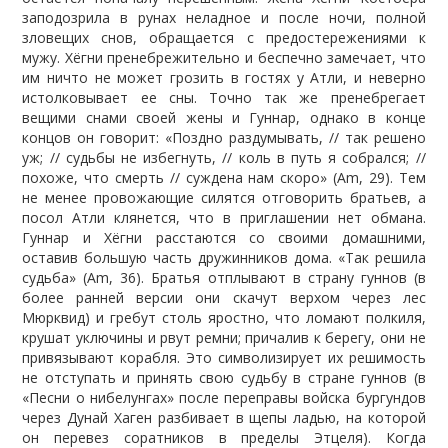
заподозрила в рунах неладное и после ночи, полной
зловещих снов, обращается с предостережениями к
мужу. Хёгни пренебрежительно и беспечно замечает, что
им ничто не может грозить в гостях у Атли, и неверно
истолковывает ее сны. Точно так же пренебрегает
вещими снами своей жены и Гуннар, однако в конце
концов он говорит: «Поздно раздумывать, // так решено
уж; // судьбы не избегнуть, // коль в путь я собрался; //
похоже, что смерть // суждена нам скоро» (Am, 29). Тем
не менее провожающие силятся отговорить братьев, а
посол Атли клянется, что в приглашении нет обмана.
Гуннар и Хёгни расстаются со своими домашними,
оставив большую часть дружинников дома. «Так решила
судьба» (Am, 36). Братья отплывают в страну гуннов (в
более ранней версии они скачут верхом через лес
Мюрквид) и гребут столь яростно, что ломают полкиля,
крушат уключины и рвут ремни; причалив к берегу, они не
привязывают корабля. Это символизирует их решимость
не отступать и принять свою судьбу в стране гуннов (в
«Песни о нибелунгах» после переправы войска бургундов
через Дунай Хаген разбивает в щепы ладью, на которой
он перевез соратников в пределы Этцеля). Когда