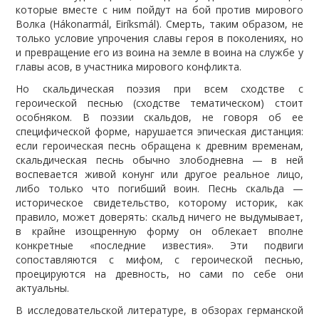
которые вместе с ним пойдут на бой против мирового
Волка (Hákonarmál, Eiríksmál). Смерть, таким образом, не
только условие упрочения славы героя в поколениях, но
и превращение его из воина на земле в воина на службе у
главы асов, в участника мирового конфликта.
Но скальдическая поэзия при всем сходстве с
героической песнью (сходстве тематическом) стоит
особняком. В поэзии скальдов, не говоря об ее
специфической форме, нарушается эпическая дистанция:
если героическая песнь обращена к древним временам,
скальдическая песнь обычно злободневна — в ней
воспевается живой конунг или другое реальное лицо,
либо только что погибший воин. Песнь скальда —
историческое свидетельство, которому историк, как
правило, может доверять: скальд ничего не выдумывает,
в крайне изощренную форму он облекает вполне
конкретные «последние известия». Эти подвиги
сопоставляются с мифом, с героической песнью,
проецируются на древность, но сами по себе они
актуальны.
В исследовательской литературе, в обзорах германской