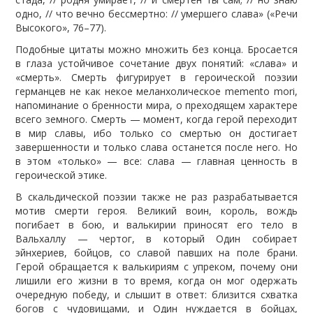
одно, // что вечно бессмертно: // умершего слава» («Речи
Высокого», 76–77).
Подобные цитаты можно множить без конца. Бросается
в глаза устойчивое сочетание двух понятий: «слава» и
«смерть». Смерть фигурирует в героической поэзии
германцев не как некое меланхолическое memento mori,
напоминание о бренности мира, о преходящем характере
всего земного. Смерть — момент, когда герой переходит
в мир славы, ибо только со смертью он достигает
завершенности и только слава останется после него. Но
в этом «только» — все: слава — главная ценность в
героической этике.
В скальдической поэзии также не раз разрабатывается
мотив смерти героя. Великий воин, король, вождь
погибает в бою, и валькирии приносят его тело в
Вальхаллу — чертог, в который Один собирает
эйнхериев, бойцов, со славой павших на поле брани.
Герой обращается к валькириям с упреком, почему они
лишили его жизни в то время, когда он мог одержать
очередную победу, и слышит в ответ: близится схватка
богов с чудовищами, и Один нуждается в бойцах,