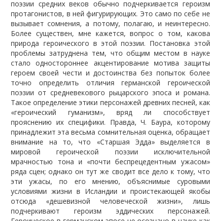
поэзии средних веков обычно подчеркивается героизм
протагонистов, в ней фигурирующих. Это само по себе не
вызывает сомнения, а потому, полагаю, и неинтересно.
Более существен, мне кажется, вопрос о том, какова
природа героического в этой поэзии. Постановка этой
проблемы затруднена тем, что общим местом в науке
стало одностороннее акцентирование мотива защиты
героем своей чести и достоинства без попыток более
точно определить отличия германской героической
поэзии от средневекового рыцарского эпоса и романа.
Такое определение этики персонажей древних песней, как
«героический гуманизм», вряд ли способствует
прояснению их специфики. Правда, Ч. Баура, которому
принадлежит эта весьма сомнительная оценка, обращает
внимание на то, что «Старшая Эдда» выделяется в
мировой героической поэзии исключительной
мрачностью тона и «почти беспрецедентным ужасом»
ряда сцен; однако он тут же сводит все дело к тому, что
эти ужасы, по его мнению, объяснимые суровыми
условиями жизни в Исландии и проистекающей якобы
отсюда «дешевизной человеческой жизни», лишь
подчеркивают героизм эддических персонажей.
Героическое в германском эпосе не осознано в науке как