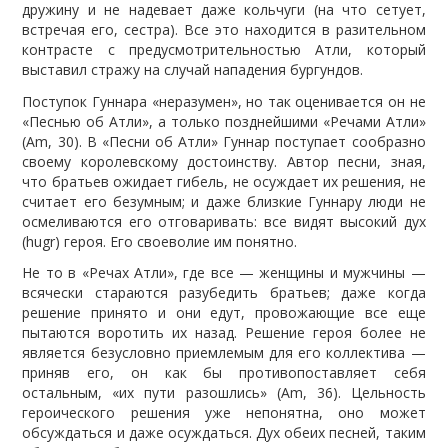
дружину и не надевает даже кольчуги (на что сетует,
встречая его, сестра). Все это находится в разительном
контрасте с предусмотрительностью Атли, который
выставил стражу на случай нападения бургундов.
Поступок Гуннара «неразумен», но так оценивается он не
«Песнью об Атли», а только позднейшими «Речами Атли»
(Am, 30). В «Песни об Атли» Гуннар поступает сообразно
своему королевскому достоинству. Автор песни, зная,
что братьев ожидает гибель, не осуждает их решения, не
считает его безумным; и даже близкие Гуннару люди не
осмеливаются его отговаривать: все видят высокий дух
(hugr) героя. Его своеволие им понятно.
Не то в «Речах Атли», где все — женщины и мужчины —
всячески стараются разубедить братьев; даже когда
решение принято и они едут, провожающие все еще
пытаются воротить их назад. Решение героя более не
является безусловно приемлемым для его коллектива —
приняв его, он как бы противопоставляет себя
остальным, «их пути разошлись» (Am, 36). Цельность
героического решения уже непонятна, оно может
обсуждаться и даже осуждаться. Дух обеих песней, таким