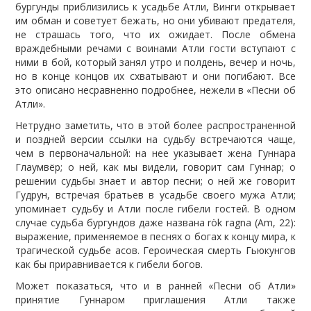
бургунды приблизились к усадьбе Атли, Винги открывает
им обман и советует бежать, но они убивают предателя,
не страшась того, что их ожидает. После обмена
враждебными речами с воинами Атли гости вступают с
ними в бой, который занял утро и полдень, вечер и ночь,
но в конце концов их схватывают и они погибают. Все
это описано несравненно подробнее, нежели в «Песни об
Атли».
Нетрудно заметить, что в этой более распространенной
и поздней версии ссылки на судьбу встречаются чаще,
чем в первоначальной: на нее указывает жена Гуннара
Глаумвёр; о ней, как мы видели, говорит сам Гуннар; о
решении судьбы знает и автор песни; о ней же говорит
Гудрун, встречая братьев в усадьбе своего мужа Атли;
упоминает судьбу и Атли после гибели гостей. В одном
случае судьба бургундов даже названа rök ragna (Am, 22):
выражение, применяемое в песнях о богах к концу мира, к
трагической судьбе асов. Героическая смерть Гьюкунгов
как бы приравнивается к гибели богов.
Может показаться, что и в ранней «Песни об Атли»
принятие Гуннаром приглашения Атли также