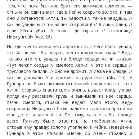
тем, что, пока был жив брат, его донимало сомнение —
отныне он один знает, где в Рейне сокрыто золото, и там
оно и останется: «Атли, ты радости // так не увидишь, //
как не увидишь // ты наших сокровищ! // Я лишь один, //
если Хёгни убит, // знаю, где скрыто // сокровище
Нифлунгов!» (Akv, 26).
Но здесь есть явная несообразность: с чего взял Гуннар,
что Хёгни мог бы выдать местоположение клада? Ведь
только что он, увидев на блюде сердце Хёгни, сказал:
«Тут лежит сердце // смелого Хёгни, // это не сердце //
трусливого Хьялли, // оно не дрожит, // лежа на блюде, //
как не дрожало // и прежде, в груди его!» (Akv, 25). У
Гуннара не было никаких оснований предполагать, что
Хёгни, стараясь спасти свою жизнь, выдаст клад гуннам.
Когда ему рассекали грудь и вынимали из нее сердце,
Хёгни смеялся, страха не ведая! Мало этого, ведь
сокровища Нифлунгов были надежно спрятаны братьями
еще до отъезда к Атли. Поэтому, казалось бы, проще
всего Гуннару было ответить на требование Атли,
открыв ему правду: золото утоплено в Рейне. Поведение
Гуннара в этом эпизоде «Песни об Атли» странно и