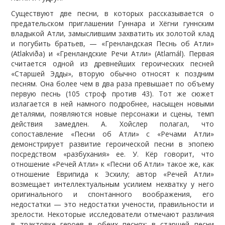
Существуют две песни, в которых рассказывается о
предательском приглашении Гуннара и Хёгни гуннским
владыкой Атли, замыслившим захватить их золотой клад
и погубить братьев, — «Гренландская Песнь об Атли»
(Atlakviða) и «Гренландские Речи Атли» (Atlamál). Первая
считается одной из древнейших героических песней
«Старшей Эдды», вторую обычно относят к поздним
песням. Она более чем в два раза превышает по объему
первую песнь (105 строф против 43). Тот же сюжет
излагается в ней намного подробнее, насыщен новыми
деталями, появляются новые персонажи и сцены, темп
действия замедлен. А. Хойслер полагал, что
сопоставление «Песни об Атли» с «Речами Атли»
демонстрирует развитие героической песни в эпопею
посредством «разбухания» ее. У. Кёр говорит, что
отношение «Речей Атли» к «Песни об Атли» такое же, как
отношение Еврипида к Эсхилу; автор «Речей Атли»
возмещает интеллектуальным усилием нехватку у него
оригинального и спонтанного воображения, его
недостатки — это недостатки учености, правильности и
зрелости. Некоторые исследователи отмечают различия
в трактовке героев в обеих песнях: в старшей песни