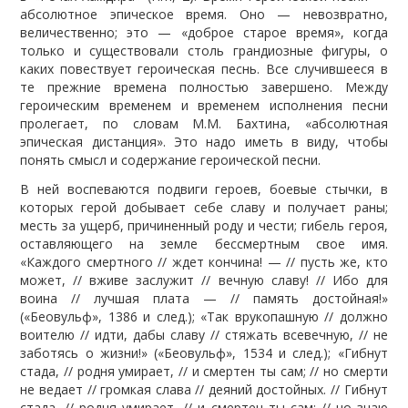
абсолютное эпическое время. Оно — невозвратно,
величественно; это — «доброе старое время», когда
только и существовали столь грандиозные фигуры, о
каких повествует героическая песнь. Все случившееся в
те прежние времена полностью завершено. Между
героическим временем и временем исполнения песни
пролегает, по словам М.М. Бахтина, «абсолютная
эпическая дистанция». Это надо иметь в виду, чтобы
понять смысл и содержание героической песни.
В ней воспеваются подвиги героев, боевые стычки, в
которых герой добывает себе славу и получает раны;
месть за ущерб, причиненный роду и чести; гибель героя,
оставляющего на земле бессмертным свое имя.
«Каждого смертного // ждет кончина! — // пусть же, кто
может, // вживе заслужит // вечную славу! // Ибо для
воина // лучшая плата — // память достойная!»
(«Беовульф», 1386 и след.); «Так врукопашную // должно
воителю // идти, дабы славу // стяжать всевечную, // не
заботясь о жизни!» («Беовульф», 1534 и след.); «Гибнут
стада, // родня умирает, // и смертен ты сам; // но смерти
не ведает // громкая слава // деяний достойных. // Гибнут
стада, // родня умирает, // и смертен ты сам; // но знаю