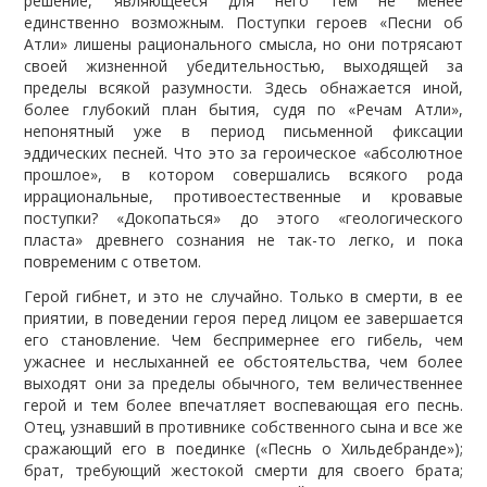
решение, являющееся для него тем не менее
единственно возможным. Поступки героев «Песни об
Атли» лишены рационального смысла, но они потрясают
своей жизненной убедительностью, выходящей за
пределы всякой разумности. Здесь обнажается иной,
более глубокий план бытия, судя по «Речам Атли»,
непонятный уже в период письменной фиксации
эддических песней. Что это за героическое «абсолютное
прошлое», в котором совершались всякого рода
иррациональные, противоестественные и кровавые
поступки? «Докопаться» до этого «геологического
пласта» древнего сознания не так-то легко, и пока
повременим с ответом.
Герой гибнет, и это не случайно. Только в смерти, в ее
приятии, в поведении героя перед лицом ее завершается
его становление. Чем беспримернее его гибель, чем
ужаснее и неслыханней ее обстоятельства, чем более
выходят они за пределы обычного, тем величественнее
герой и тем более впечатляет воспевающая его песнь.
Отец, узнавший в противнике собственного сына и все же
сражающий его в поединке («Песнь о Хильдебранде»);
брат, требующий жестокой смерти для своего брата;